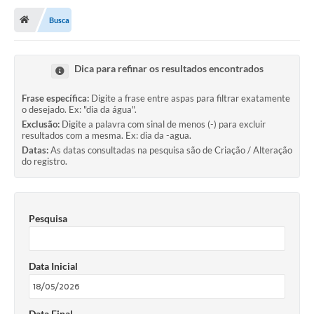
Busca
Transparência
Turismo
Dica para refinar os resultados encontrados
Editais
Frase específica:
Digite a frase entre aspas para filtrar exatamente
CAPINA ECOLÓGICA
o desejado. Ex: "dia da água".
Exclusão:
Digite a palavra com sinal de menos (-) para excluir
resultados com a mesma. Ex: dia da -agua.
Listas de Espera - Unidade Básica de Saúde
Datas:
As datas consultadas na pesquisa são de Criação / Alteração
do registro.
Defesa Civil
AQUI TEM SEBRAE
Pesquisa
DOCUMENTOS
ALDIR BLANC 2025
Data Inicial
Cultura
Meio Ambiente
Data Final