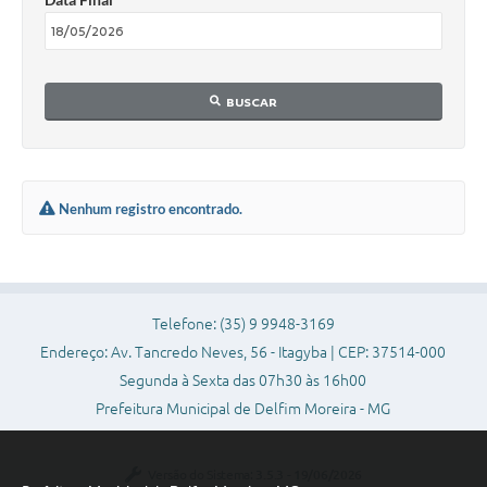
Conheça Delfim Moreira
JORNADA DO PATRIMÔNIO
BUSCAR
Requerimento
Arquivos para Download
Links
Nenhum registro encontrado.
Contratos
Telefone: (35) 9 9948-3169
Endereço: Av. Tancredo Neves, 56 - Itagyba | CEP: 37514-000
Segunda à Sexta das 07h30 às 16h00
Prefeitura Municipal de Delfim Moreira - MG
Versão do Sistema:
3.5.3 - 19/06/2026