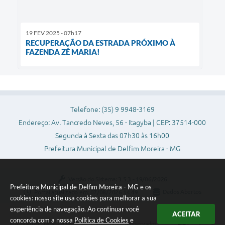
19 FEV 2025 - 07h17
RECUPERAÇÃO DA ESTRADA PRÓXIMO À
FAZENDA ZÉ MARIA!
Telefone: (35) 9 9948-3169
Endereço: Av. Tancredo Neves, 56 - Itagyba | CEP: 37514-000
Segunda à Sexta das 07h30 às 16h00
Prefeitura Municipal de Delfim Moreira - MG
Versão do Sistema:
3.5.3 - 19/06/2026
Prefeitura Municipal de Delfim Moreira - MG e os
Portal atualizado em:
07/08/2026 14:49
Dados Abertos
cookies: nosso site usa cookies para melhorar a sua
experiência de navegação. Ao continuar você
ACEITAR
concorda com a nossa
Política de Cookies
e
Copyright Instar - 2006-2026. Todos os direitos reservados -