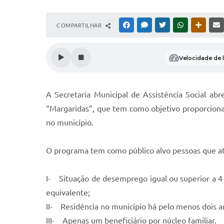
COMPARTILHAR
FACEBOOK
MESSENGER
TWITTER
WHATSAPP
OUTRAS
Velocidade de l
A Secretaria Municipal de Assistência Social a
“Margaridas”, que tem como objetivo proporcionar
no município.
O programa tem como público alvo pessoas que at
I- Situação de desemprego igual ou superior a 4
equivalente;
II- Residência no município há pelo menos dois a
III- Apenas um beneficiário por núcleo familiar.