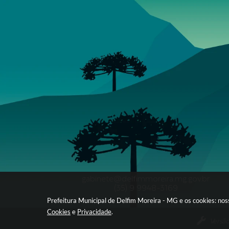
gabinete@delfimmoreira.mg.gov.br
(35) 9 9948-3169
Prefeitura Municipal de Delfim Moreira - MG e os cookies: no
Cookies
e
Privacidade
.
Versão