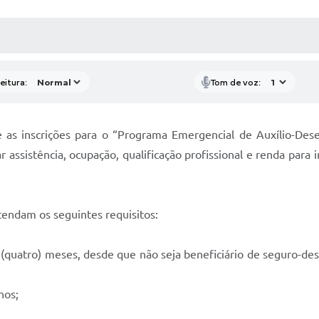
 MÍDIAS
RECEBA NOTÍCIAS
eitura:
Tom de voz:
bre as inscrições para o “Programa Emergencial de Auxílio-
 assistência, ocupação, qualificação profissional e renda par
endam os seguintes requisitos:
 (quatro) meses, desde que não seja beneficiário de seguro-de
nos;