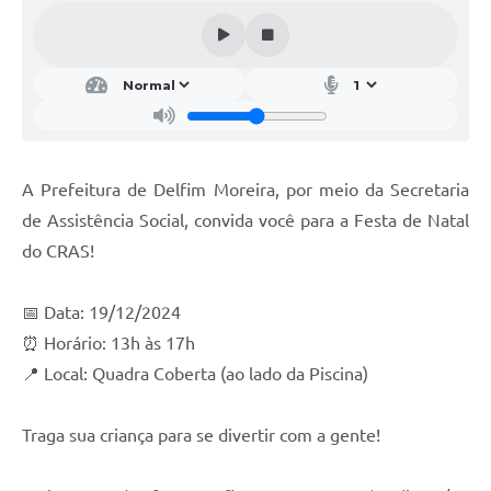
Conheça Delfim Moreira
JORNADA DO PATRIMÔNIO
Requerimento
Arquivos para Download
A Prefeitura de Delfim Moreira, por meio da Secretaria
Links
de Assistência Social, convida você para a Festa de Natal
Contratos
do CRAS!
📅 Data: 19/12/2024
⏰ Horário: 13h às 17h
📍 Local: Quadra Coberta (ao lado da Piscina)
Traga sua criança para se divertir com a gente!