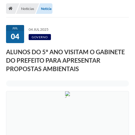
Notícias
Notícia
Transparência
Turismo
JUL
04 JUL 2025
04
Editais
GOVERNO
CAPINA ECOLÓGICA
ALUNOS DO 5º ANO VISITAM O GABINETE
Listas de Espera - Unidade Básica de Saúde
DO PREFEITO PARA APRESENTAR
PROPOSTAS AMBIENTAIS
Defesa Civil
AQUI TEM SEBRAE
DOCUMENTOS
ALDIR BLANC 2025
Cultura
Meio Ambiente