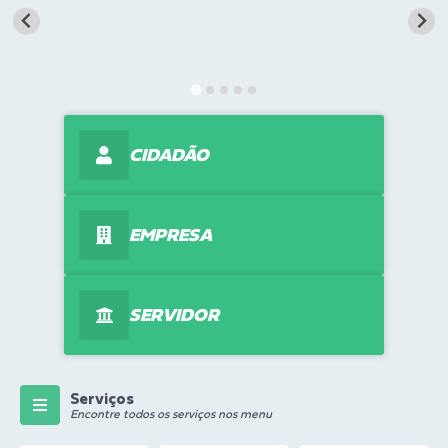
Transparência
Turismo
Editais
CIDADÃO
CAPINA ECOLÓGICA
Listas de Espera - Unidade Básica de Saúde
EMPRESA
Defesa Civil
AQUI TEM SEBRAE
SERVIDOR
DOCUMENTOS
ALDIR BLANC 2025
Cultura
Serviços
Encontre todos os serviços nos menu
Meio Ambiente