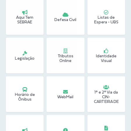
Conheça Delfim Moreira
Aqui Tem
Listas de
JORNADA DO PATRIMÔNIO
Defesa Civil
SEBRAE
Espera - UBS
Requerimento
Arquivos para Download
Links
Tributos
Identidade
Legislação
Online
Visual
Contratos
1° e 2° Via da
Horário de
WebMail
CIN-
Ônibus
CARTEIRA DE
IDENTIDADE
NACIONAL