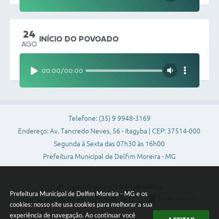
24
INÍCIO DO POVOADO
AGO
00:00
/
00:00
Telefone: (35) 9 9948-3169
Endereço: Av. Tancredo Neves, 56 - Itagyba | CEP: 37514-000
Segunda à Sexta das 07h30 às 16h00
Prefeitura Municipal de Delfim Moreira - MG
Versão do Sistema:
3.5.3 - 19/06/2026
Prefeitura Municipal de Delfim Moreira - MG e os
Portal atualizado em:
07/08/2026 14:49
Dados Abertos
cookies: nosso site usa cookies para melhorar a sua
experiência de navegação. Ao continuar você