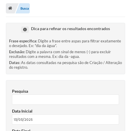
Busca
Transparência
Turismo
Dica para refinar os resultados encontrados
Editais
Frase específica:
Digite a frase entre aspas para filtrar exatamente
CAPINA ECOLÓGICA
o desejado. Ex: "dia da água".
Exclusão:
Digite a palavra com sinal de menos (-) para excluir
resultados com a mesma. Ex: dia da -agua.
Listas de Espera - Unidade Básica de Saúde
Datas:
As datas consultadas na pesquisa são de Criação / Alteração
do registro.
Defesa Civil
AQUI TEM SEBRAE
Pesquisa
DOCUMENTOS
ALDIR BLANC 2025
Data Inicial
Cultura
Meio Ambiente
Data Final