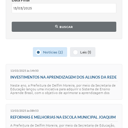
Conheça Delfim Moreira
JORNADA DO PATRIMÔNIO
BUSCAR
Requerimento
Arquivos para Download
Links
Notícias (2)
Leis (1)
Contratos
13/03/2025 às 14h50
INVESTIMENTOS NA APRENDIZAGEM DOS ALUNOS DA REDE
MUNICIPAL
Neste ano, a Prefeitura de Delfim Moreira, por meio da Secretaria de
Educação lançou uma iniciativa para adquirir o Sistema de Ensino
Aprende Brasil, com o objetivo de aprimorar a aprendizagem dos
estudantes do ciclo com…
13/03/2025 às 08h53
REFORMAS E MELHORIAS NA ESCOLA MUNICIPAL JOAQUIM
PERES
A Prefeitura de Delfim Moreira, por meio da Secretaria de Educação,