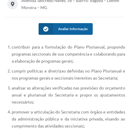
Avenida Tancredo Neves, 56 – Bairro: Itagyba – Delfim
Conheça Delfim Moreira
Moreira – MG
JORNADA DO PATRIMÔNIO
Avaliar Informação
Requerimento
Arquivos para Download
contribuir para a formulação do Plano Plurianual, propondo
Links
programas seccionais de sua competência e colaborando para
a elaboração de programas gerais;
Contratos
cumprir políticas e diretrizes definidas no Plano Plurianual e
nos programas gerais e seccionais inerentes ao Secretaria;
analisar as alterações verificadas nas previsões do orçamento
anual e plurianual do Secretaria e propor os ajustamentos
necessários;
promover a articulação do Secretaria com órgãos e entidades
da administração pública e da iniciativa privada, visando ao
cumprimento das atividades seccionais;