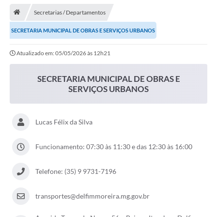
Secretarias / Departamentos
Transparência
SECRETARIA MUNICIPAL DE OBRAS E SERVIÇOS URBANOS
Turismo
Atualizado em: 05/05/2026 às 12h21
Editais
CAPINA ECOLÓGICA
SECRETARIA MUNICIPAL DE OBRAS E
SERVIÇOS URBANOS
Listas de Espera - Unidade Básica de Saúde
Defesa Civil
Lucas Félix da Silva
AQUI TEM SEBRAE
Funcionamento: 07:30 às 11:30 e das 12:30 às 16:00
DOCUMENTOS
ALDIR BLANC 2025
Telefone: (35) 9 9731-7196
Cultura
transportes@delfimmoreira.mg.gov.br
Meio Ambiente