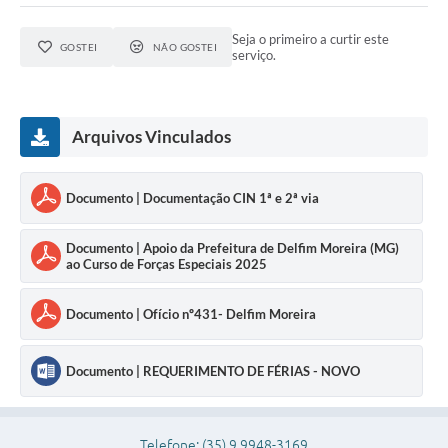
Conheça Delfim Moreira
Seja o primeiro a curtir este
GOSTEI
NÃO GOSTEI
serviço.
JORNADA DO PATRIMÔNIO
Requerimento
Arquivos Vinculados
Arquivos para Download
Links
Documento | Documentação CIN 1ª e 2ª via
Contratos
Documento | Apoio da Prefeitura de Delfim Moreira (MG)
ao Curso de Forças Especiais 2025
Documento | Ofício nº431- Delfim Moreira
Documento | REQUERIMENTO DE FÉRIAS - NOVO
Telefone: (35) 9 9948-3169