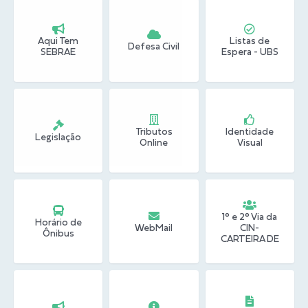
Conheça Delfim Moreira
Aqui Tem
Listas de
JORNADA DO PATRIMÔNIO
Defesa Civil
SEBRAE
Espera - UBS
Requerimento
Arquivos para Download
Links
Tributos
Identidade
Legislação
Online
Visual
Contratos
1° e 2° Via da
Horário de
WebMail
CIN-
Ônibus
CARTEIRA DE
IDENTIDADE
NACIONAL