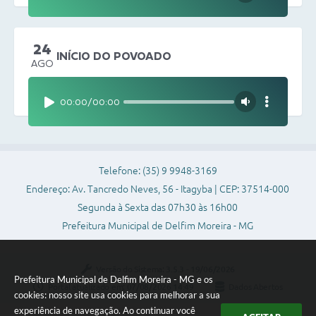
24
INÍCIO DO POVOADO
AGO
00:00
/
00:00
Telefone: (35) 9 9948-3169
Endereço: Av. Tancredo Neves, 56 - Itagyba | CEP: 37514-000
Segunda à Sexta das 07h30 às 16h00
Prefeitura Municipal de Delfim Moreira - MG
Versão do Sistema:
3.5.3 - 19/06/2026
Prefeitura Municipal de Delfim Moreira - MG e os
Portal atualizado em:
07/08/2026 14:49
Dados Abertos
cookies: nosso site usa cookies para melhorar a sua
experiência de navegação. Ao continuar você