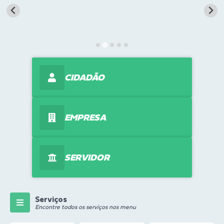
Transparência
Turismo
Editais
CIDADÃO
CAPINA ECOLÓGICA
Listas de Espera - Unidade Básica de Saúde
EMPRESA
Defesa Civil
AQUI TEM SEBRAE
SERVIDOR
DOCUMENTOS
ALDIR BLANC 2025
Cultura
Serviços
Encontre todos os serviços nos menu
Meio Ambiente