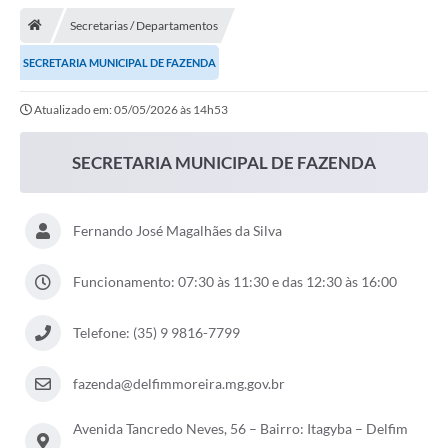
Secretarias / Departamentos
Transparência
SECRETARIA MUNICIPAL DE FAZENDA
Turismo
Atualizado em: 05/05/2026 às 14h53
Editais
CAPINA ECOLÓGICA
SECRETARIA MUNICIPAL DE FAZENDA
Listas de Espera - Unidade Básica de Saúde
Fernando José Magalhães da Silva
Defesa Civil
AQUI TEM SEBRAE
Funcionamento: 07:30 às 11:30 e das 12:30 às 16:00
DOCUMENTOS
Telefone: (35) 9 9816-7799
ALDIR BLANC 2025
fazenda@delfimmoreira.mg.gov.br
Cultura
Avenida Tancredo Neves, 56 – Bairro: Itagyba – Delfim
Meio Ambiente