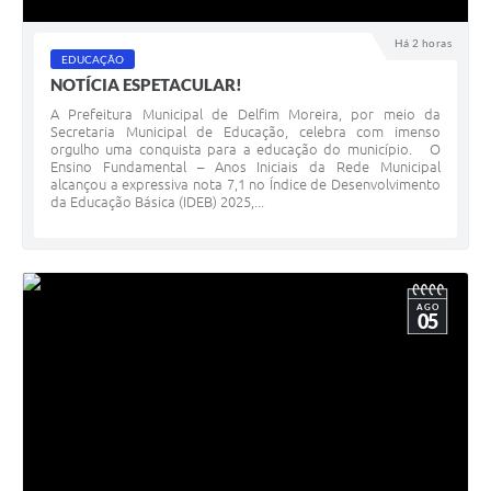
Conheça Delfim Moreira
Há 2 horas
EDUCAÇÃO
JORNADA DO PATRIMÔNIO
NOTÍCIA ESPETACULAR!
Requerimento
A Prefeitura Municipal de Delfim Moreira, por meio da
Secretaria Municipal de Educação, celebra com imenso
orgulho uma conquista para a educação do município. O
Arquivos para Download
Ensino Fundamental – Anos Iniciais da Rede Municipal
alcançou a expressiva nota 7,1 no Índice de Desenvolvimento
Links
da Educação Básica (IDEB) 2025,...
Contratos
AGO
05