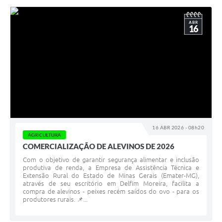
ABR
16
16 ABR 2026 - 08h20
AGRICULTURA
COMERCIALIZAÇÃO DE ALEVINOS DE 2026
Com o objetivo de garantir segurança alimentar e inclusão
produtiva de renda, a Empresa de Assistência Técnica e
Extensão Rural do Estado de Minas Gerais (Emater-MG),
através de seu escritório em Delfim Moreira, facilita a
compra de alevinos - peixes recém saídos do ovo - para os
produtores rurais. 📌...