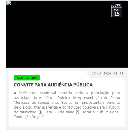
MAI
15
15 MAI 2026 - 13h53
AGRICULTURA
CONVITE PARA AUDIÊNCIA PÚBLICA
A Prefeitura Municipal convida toda a população para
participar da Audiência Pública de Apresentação do Plano
Municipal de Saneamento Básico, um importante momento
de diálogo, transparência e construção coletiva para o futuro
do município. 🗓️ Data: 28 de maio ⏰ Horário: 13h 📍 Local:
Fundação Roge O...