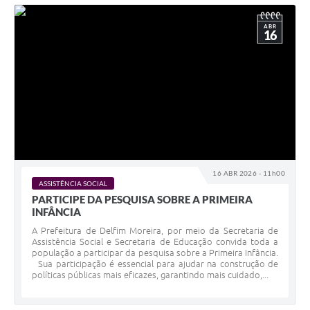
ABR
16
16 ABR 2026 - 11h00
ASSISTÊNCIA SOCIAL
PARTICIPE DA PESQUISA SOBRE A PRIMEIRA
INFÂNCIA
A Prefeitura de Delfim Moreira, por meio da Secretaria de
Assistência Social e Secretaria de Educação convida toda a
população a participar da pesquisa sobre a Primeira Infância.
Sua participação é essencial para ajudar na construção de
políticas públicas mais eficazes, garantindo mais cuidado,...