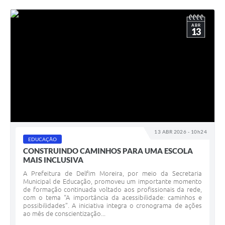
ABR
13
13 ABR 2026 - 10h24
EDUCAÇÃO
CONSTRUINDO CAMINHOS PARA UMA ESCOLA
MAIS INCLUSIVA
A Prefeitura de Delfim Moreira, por meio da Secretaria
Municipal de Educação, promoveu um importante momento
de formação continuada voltado aos profissionais da rede,
com o tema “A importância da acessibilidade: caminhos e
possibilidades”. A iniciativa integra o cronograma de ações
ao mês de conscientização...