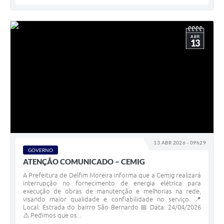
ABR
13
13 ABR 2026 - 09h29
GOVERNO
ATENÇÃO COMUNICADO – CEMIG
A Prefeitura de Delfim Moreira informa que a Cemig realizará
interrupção no fornecimento de energia elétrica para
execução de obras de manutenção e melhorias na rede,
visando maior qualidade e confiabilidade no serviço. 📍
Local: Estrada do bairro São Bernardo 📅 Data: 24/04/2026
⚠️ Pedimos que os...