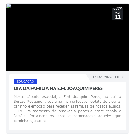
MAI
11
11 MAI 2026 - 11h13
EDUCAÇÃO
DIA DA FAMÍLIA NA E.M. JOAQUIM PERES
Neste sábado especial, a E.M. Joaquim Peres, no bairro
Sertão Pequeno, viveu uma manhã festiva repleta de alegria,
carinho e emoção para receber as famílias de nossos alunos.
Foi um momento de renovar a parceria entre escola e
família, fortalecer os laços e homenagear aqueles que
caminham junto na...