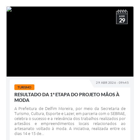
ABR
29
29 ABR 2026 - 09h45
TURISMO
RESULTADO DA 1ª ETAPA DO PROJETO MÃOS À
MODA
A Prefeitura de Delfim Moreira, por meio da Secretaria de
Turismo, Cultura, Esporte e Lazer, em parceria com o SEBRAE,
celebra o sucesso e a relevância dos trabalhos realizados por
artesãos e empreendimentos locais relacionados ao
artesanato voltado à moda. A iniciativa, realizada entre os
dias 14 e 15 de...