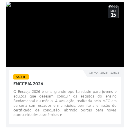
MAI
15
15 MAI 2026 - 13h15
SAÚDE
ENCCEJA 2026
O Encceja 2026 é uma grande oportunidade para jovens e
adultos que desejam concluir os estudos do ensino
fundamental ou médio. A avaliação, realizada pelo MEC em
parceria com estados e municípios, permite a emissão do
certificado de conclusão, abrindo portas para novas
oportunidades acadêmicas e...