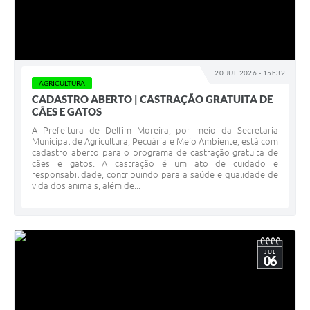
20 JUL 2026 - 15h32
AGRICULTURA
CADASTRO ABERTO | CASTRAÇÃO GRATUITA DE
CÃES E GATOS
A Prefeitura de Delfim Moreira, por meio da Secretaria
Municipal de Agricultura, Pecuária e Meio Ambiente, está com
cadastro aberto para o programa de castração gratuita de
cães e gatos. A castração é um ato de cuidado e
responsabilidade, contribuindo para a saúde e qualidade de
vida dos animais, além de...
JUL
06