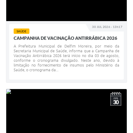
30 JUL 2026 - 13h17
SAÚDE
CAMPANHA DE VACINAÇÃO ANTIRRÁBICA 2026
A Prefeitura Municipal de Delfim Moreira, por meio da
Secretaria Municipal de Saúde, informa que a Campanha de
Vacinação Antirrábica 2026 terá início no dia 03 de agosto,
conforme o cronograma divulgado. Neste ano, devido à
limitação no fornecimento de insumos pelo Ministério da
Saúde, o cronograma da...
JUL
30