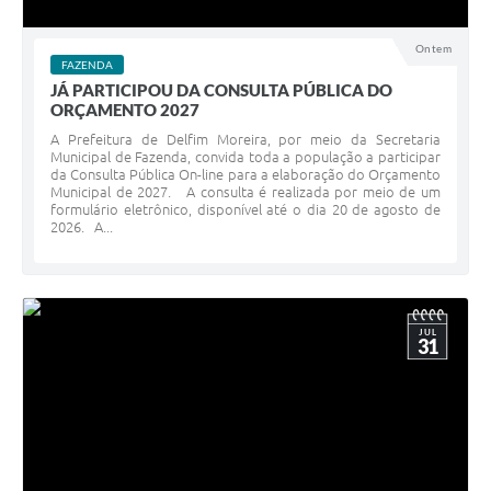
Ontem
FAZENDA
JÁ PARTICIPOU DA CONSULTA PÚBLICA DO
ORÇAMENTO 2027
A Prefeitura de Delfim Moreira, por meio da Secretaria
Municipal de Fazenda, convida toda a população a participar
da Consulta Pública On-line para a elaboração do Orçamento
Municipal de 2027. A consulta é realizada por meio de um
formulário eletrônico, disponível até o dia 20 de agosto de
2026. A...
JUL
31