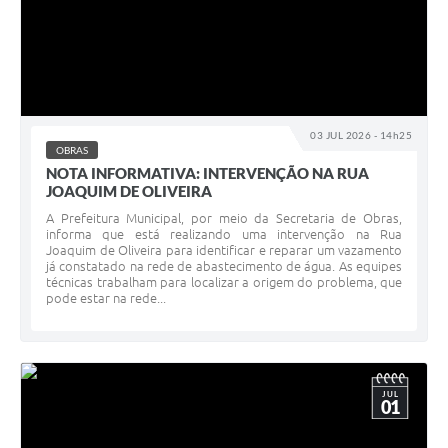
03 JUL 2026 - 14h25
OBRAS
NOTA INFORMATIVA: INTERVENÇÃO NA RUA
JOAQUIM DE OLIVEIRA
A Prefeitura Municipal, por meio da Secretaria de Obras,
informa que está realizando uma intervenção na Rua
Joaquim de Oliveira para identificar e reparar um vazamento
já constatado na rede de abastecimento de água. As equipes
técnicas trabalham para localizar a origem do problema, que
pode estar na rede...
JUL
01