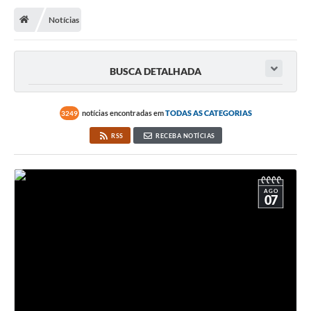
Notícias
Transparência
Turismo
BUSCA DETALHADA
Editais
CAPINA ECOLÓGICA
notícias encontradas em
TODAS AS CATEGORIAS
3249
Listas de Espera - Unidade Básica de Saúde
RSS
RECEBA NOTÍCIAS
Defesa Civil
AQUI TEM SEBRAE
AGO
07
DOCUMENTOS
ALDIR BLANC 2025
Cultura
Meio Ambiente