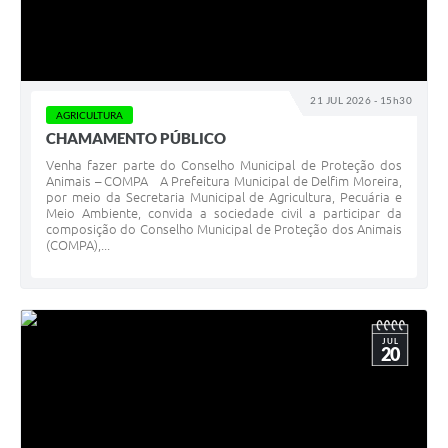
21 JUL 2026 - 15h30
AGRICULTURA
CHAMAMENTO PÚBLICO
Venha fazer parte do Conselho Municipal de Proteção dos
Animais – COMPA A Prefeitura Municipal de Delfim Moreira,
por meio da Secretaria Municipal de Agricultura, Pecuária e
Meio Ambiente, convida a sociedade civil a participar da
composição do Conselho Municipal de Proteção dos Animais
(COMPA),...
JUL
20