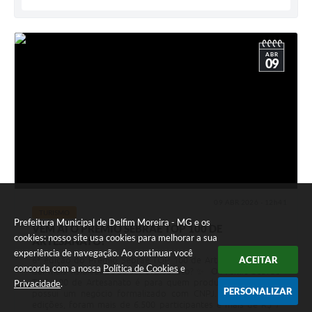
ABR
09
09 ABR 2026 - 12h41
TURISMO
Prefeitura Municipal de Delfim Moreira - MG e os
VEM AÍ O PRÊMIO SEBRAE TOP 100 DE
cookies: nosso site usa cookies para melhorar a sua
ARTESANATO!
experiência de navegação. Ao continuar você
ACEITAR
6ª edição do Prêmio Sebrae TOP 100 de Artesanato Quer
concorda com a nossa
Política de Cookies
e
dar mais visibilidade ao seu artesanato? ✨ O Prêmio Sebrae
TOP 100 de Artesanato é para quem produz artesanato e
Privacidade
.
PERSONALIZAR
possui um negócio formalizado com CNPJ. Nas últimas
edições, foram mais de 6.500 participantes e mais de R$ 7