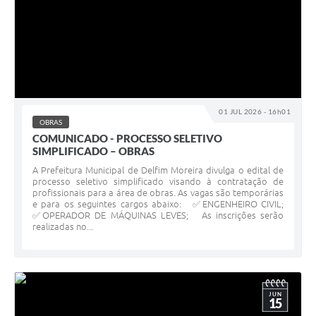
01 JUL 2026 - 16h01
OBRAS
COMUNICADO - PROCESSO SELETIVO
SIMPLIFICADO – OBRAS
A Prefeitura Municipal de Delfim Moreira divulga o edital de
processo seletivo simplificado visando à contratação de
profissionais para a área de obras. As vagas são temporárias
e para os seguintes cargos abaixo: ✅ENGENHEIRO CIVIL;
✅OPERADOR DE MÁQUINAS LEVES; As inscrições serão
realizadas no...
JUN
15