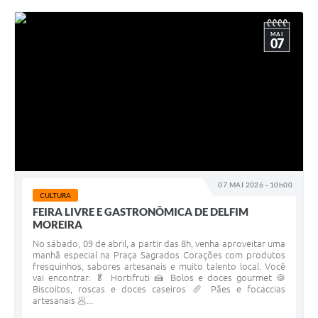
MAI
07
07 MAI 2026 - 10h00
CULTURA
FEIRA LIVRE E GASTRONÔMICA DE DELFIM
MOREIRA
No sábado, 09 de abril, a partir das 8h, venha aproveitar uma
manhã especial na Praça Sagrados Corações com produtos
fresquinhos, sabores artesanais e muito talento local. Você
vai encontrar: 🥬 Hortifruti 🍰 Bolos e doces gourmet 🍪
Biscoitos, roscas e doces caseiros 🥖 Pães e focaccias
artesanais 🥟...