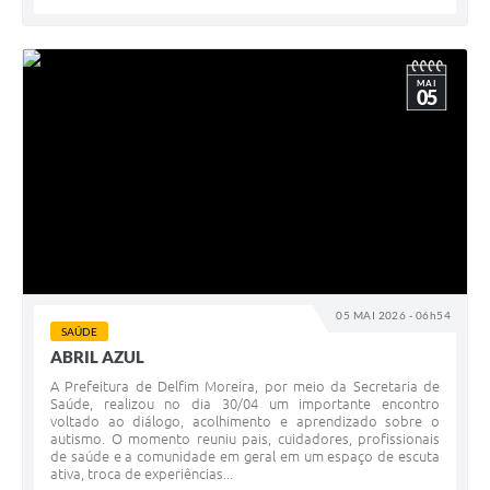
MAI
05
05 MAI 2026 - 06h54
SAÚDE
ABRIL AZUL
A Prefeitura de Delfim Moreira, por meio da Secretaria de
Saúde, realizou no dia 30/04 um importante encontro
voltado ao diálogo, acolhimento e aprendizado sobre o
autismo. O momento reuniu pais, cuidadores, profissionais
de saúde e a comunidade em geral em um espaço de escuta
ativa, troca de experiências...