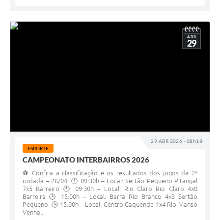
ABR
29
29 ABR 2026 - 08h18
ESPORTE
CAMPEONATO INTERBAIRROS 2026
⚽ Confira a classificação e os resultados dos jogos da 2ª
rodada – 26/04: 🕘 09:30h – Local: Sertão Pequeno Pitangal
7x5 Barreiro 🕘 09:30h – Local: Rio Claro Rio Claro 4x0
Barreira 🕒 15:00h – Local: Barra Rio Branco 4x3 Sertão
Pequeno 🕒 15:00h – Local: Centro Caquende 1x4 Rio Manso
Venha...