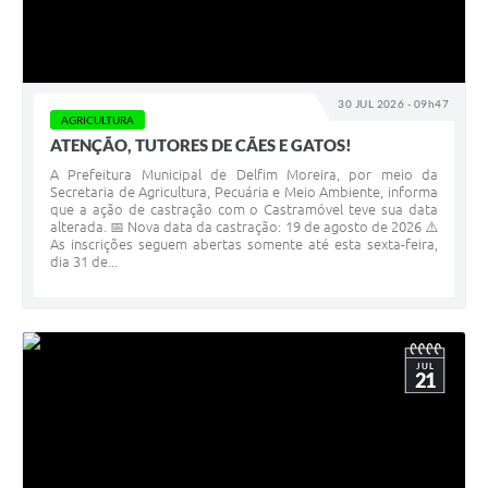
30 JUL 2026 - 09h47
AGRICULTURA
ATENÇÃO, TUTORES DE CÃES E GATOS!
A Prefeitura Municipal de Delfim Moreira, por meio da
Secretaria de Agricultura, Pecuária e Meio Ambiente, informa
que a ação de castração com o Castramóvel teve sua data
alterada. 📅 Nova data da castração: 19 de agosto de 2026 ⚠️
As inscrições seguem abertas somente até esta sexta-feira,
dia 31 de...
JUL
21