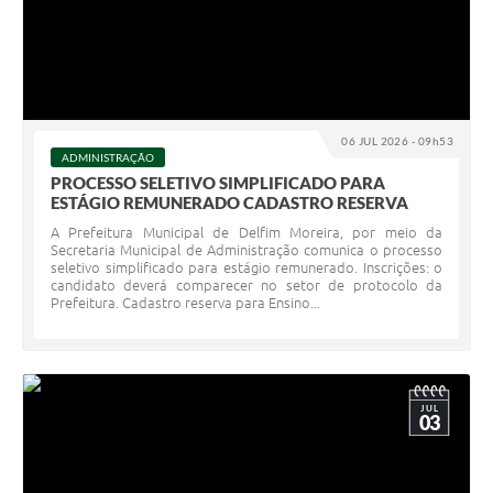
06 JUL 2026 - 09h53
ADMINISTRAÇÃO
PROCESSO SELETIVO SIMPLIFICADO PARA
ESTÁGIO REMUNERADO CADASTRO RESERVA
A Prefeitura Municipal de Delfim Moreira, por meio da
Secretaria Municipal de Administração comunica o processo
seletivo simplificado para estágio remunerado. Inscrições: o
candidato deverá comparecer no setor de protocolo da
Prefeitura. Cadastro reserva para Ensino...
JUL
03