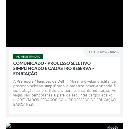
15 JUN 2026 - 18h36
ADMINISTRAÇÃO
COMUNICADO - PROCESSO SELETIVO
SIMPLIFICADO E CADASTRO RESERVA –
EDUCAÇÃO
A Prefeitura Municipal de Delfim Moreira divulga o edital de
processo seletivo simplificado e cadastro reserva visando à
contratação de profissionais para a área de educação. As
vagas são temporárias e para os seguintes cargos abaixo:
✅ORIENTADOR PEDAGÓGICO; ✅PROFESSOR DE EDUCAÇÃO
BÁSICA PEB...