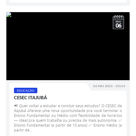
MAI
06
06 MAI 2026 - 15h14
EDUCAÇÃO
CESEC ITAJUBÁ
📢 Quer voltar a estudar e concluir seus estudos? O CESEC de
Itajubá oferece uma nova oportunidade pra você terminar o
Ensino Fundamental ou Médio com flexibilidade de horários
— ideal pra quem trabalha ou precisa de mais autonomia. ✅
Ensino Fundamental (a partir de 15 anos) ✅ Ensino Médio (a
partir de...