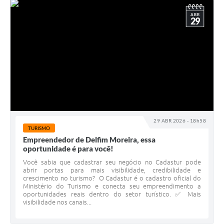
ABR
29
29 ABR 2026 - 18h58
TURISMO
Empreendedor de Delfim Moreira, essa
oportunidade é para você!
Você sabia que cadastrar seu negócio no Cadastur pode
abrir portas para mais visibilidade, credibilidade e
crescimento no turismo? O Cadastur é o cadastro oficial do
Ministério do Turismo e conecta seu empreendimento a
oportunidades reais dentro do setor turístico. ✅ Mais
visibilidade nos canais...