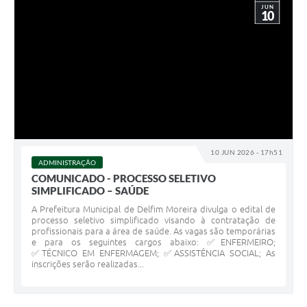
JUN
10
10 JUN 2026 - 17h51
ADMINISTRAÇÃO
COMUNICADO - PROCESSO SELETIVO
SIMPLIFICADO – SAÚDE
A Prefeitura Municipal de Delfim Moreira divulga o edital de
processo seletivo simplificado visando à contratação de
profissionais para a área de saúde. As vagas são temporárias
e para os seguintes cargos abaixo: ✅ENFERMEIRO;
✅TÉCNICO EM ENFERMAGEM; ✅ASSISTÊNCIA SOCIAL; As
inscrições serão realizadas...