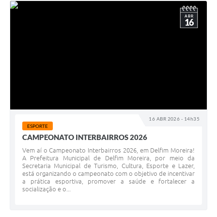
ABR
16
16 ABR 2026 - 14h35
ESPORTE
CAMPEONATO INTERBAIRROS 2026
Vem aí o Campeonato Interbairros 2026, em Delfim Moreira!
A Prefeitura Municipal de Delfim Moreira, por meio da
Secretaria Municipal de Turismo, Cultura, Esporte e Lazer,
está organizando o campeonato com o objetivo de incentivar
a prática esportiva, promover a saúde e fortalecer a
socialização e o...