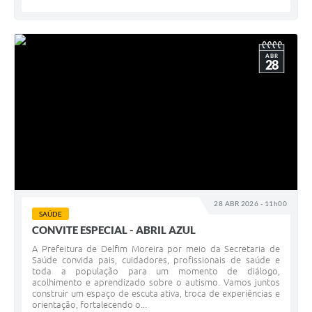
ABR
28
28 ABR 2026 - 11h00
SAÚDE
CONVITE ESPECIAL - ABRIL AZUL
A Prefeitura de Delfim Moreira por meio da Secretaria de
Saúde convida pais, cuidadores, profissionais de saúde e
toda a população para um momento de diálogo,
acolhimento e aprendizado sobre o autismo. Vamos juntos
construir um espaço de escuta ativa, troca de experiências e
orientação, fortalecendo o...