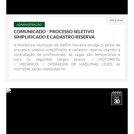
Há 6 dias
ADMINISTRAÇÃO
COMUNICADO - PROCESSO SELETIVO
SIMPLIFICADO E CADASTRO RESERVA
A Prefeitura Municipal de Delfim Moreira divulga o edital de
processo seletivo simplificado e cadastro reserva visando à
contratação de profissionais. As vagas são temporárias e
para os seguintes cargos abaixo: ✅MOTORISTA;
✅MECÂNICO; ✅OPERADOR DE MÁQUINAS LEVES; As
inscrições serão realizadas no...
JUL
30