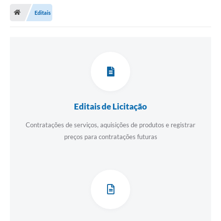
Editais
Transparência
Turismo
Editais
CAPINA ECOLÓGICA
Listas de Espera - Unidade Básica de Saúde
Editais de Licitação
Defesa Civil
Contratações de serviços, aquisições de produtos e registrar
AQUI TEM SEBRAE
preços para contratações futuras
DOCUMENTOS
ALDIR BLANC 2025
Cultura
Meio Ambiente