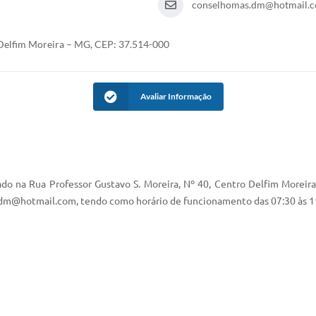
conselhomas.dm@hotmail.
 Delfim Moreira – MG, CEP: 37.514-000
Avaliar Informação
zado na Rua Professor Gustavo S. Moreira, Nº 40, Centro Delfim Moreir
dm@hotmail.com, tendo como horário de funcionamento das 07:30 às 11: