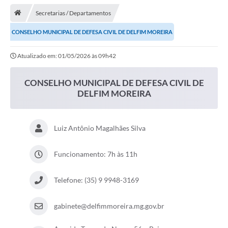
Secretarias / Departamentos
Transparência
CONSELHO MUNICIPAL DE DEFESA CIVIL DE DELFIM MOREIRA
Turismo
Atualizado em: 01/05/2026 às 09h42
Editais
CAPINA ECOLÓGICA
CONSELHO MUNICIPAL DE DEFESA CIVIL DE
DELFIM MOREIRA
Listas de Espera - Unidade Básica de Saúde
Defesa Civil
Luiz Antônio Magalhães Silva
AQUI TEM SEBRAE
Funcionamento: 7h às 11h
DOCUMENTOS
ALDIR BLANC 2025
Telefone: (35) 9 9948-3169
Cultura
gabinete@delfimmoreira.mg.gov.br
Meio Ambiente