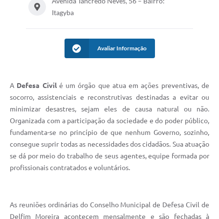
Avenida Tancredo Neves, 56 – Bairro:
Conheça Delfim Moreira
Itagyba
JORNADA DO PATRIMÔNIO
Avaliar Informação
Requerimento
Arquivos para Download
A
Defesa Civil
é um órgão que atua em ações preventivas, de
Links
socorro, assistenciais e reconstrutivas destinadas a evitar ou
Contratos
minimizar desastres, sejam eles de causa natural ou não.
Organizada com a participação da sociedade e do poder público,
fundamenta-se no princípio de que nenhum Governo, sozinho,
consegue suprir todas as necessidades dos cidadãos. Sua atuação
se dá por meio do trabalho de seus agentes, equipe formada por
profissionais contratados e voluntários.
As reuniões ordinárias do Conselho Municipal de Defesa Civil de
Delfim Moreira acontecem mensalmente e são fechadas à