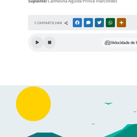
Suplente:
Carmelina Aguida Prince Marcondes
COMPARTILHAR
FACEBOOK
MESSENGER
TWITTER
WHATSAPP
OUTRAS
Velocidade de l