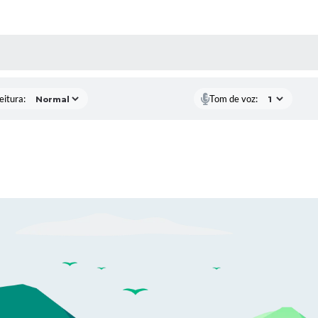
 MÍDIAS
eitura:
Tom de voz: