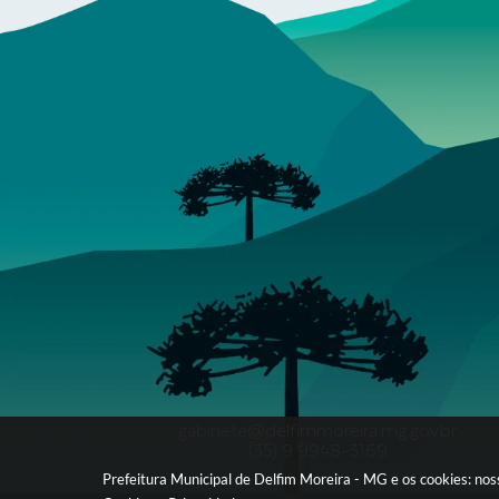
gabinete@delfimmoreira.mg.gov.br
(35) 9 9948-3169
Prefeitura Municipal de Delfim Moreira - MG e os cookies: no