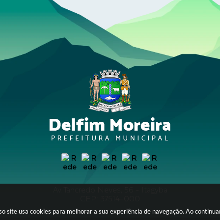
Av. Tancredo Neves, 56 - Itagyba
CEP: 37514-000
sso site usa cookies para melhorar a sua experiência de navegação. Ao continu