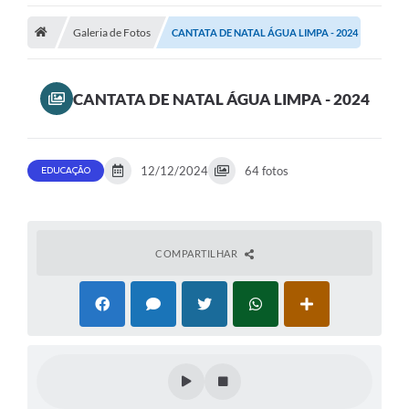
Transparência
Galeria de Fotos
CANTATA DE NATAL ÁGUA LIMPA - 2024
Turismo
CANTATA DE NATAL ÁGUA LIMPA - 2024
Editais
CAPINA ECOLÓGICA
12/12/2024
64 fotos
EDUCAÇÃO
Listas de Espera - Unidade Básica de Saúde
Defesa Civil
AQUI TEM SEBRAE
COMPARTILHAR
DOCUMENTOS
ALDIR BLANC 2025
Cultura
Meio Ambiente