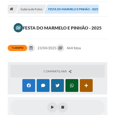
Transparência
Galeria de Fotos
FESTA DO MARMELO E PINHÃO - 2025
Turismo
FESTA DO MARMELO E PINHÃO - 2025
Editais
CAPINA ECOLÓGICA
23/04/2025
464 fotos
TURISMO
Listas de Espera - Unidade Básica de Saúde
Defesa Civil
AQUI TEM SEBRAE
COMPARTILHAR
DOCUMENTOS
ALDIR BLANC 2025
Cultura
Meio Ambiente