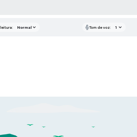
AS MÍDIAS
leitura:
Tom de voz: