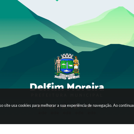
sso site usa cookies para melhorar a sua experiência de navegação. Ao continu
Av. Tancredo Neves, 56 - Itagyba
CEP: 37514-000