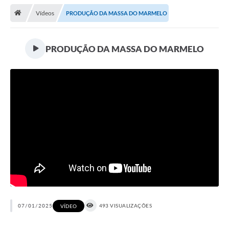
Vídeos
PRODUÇÃO DA MASSA DO MARMELO
Transparência
Turismo
PRODUÇÃO DA MASSA DO MARMELO
Editais
CAPINA ECOLÓGICA
Listas de Espera - Unidade Básica de Saúde
Defesa Civil
AQUI TEM SEBRAE
DOCUMENTOS
ALDIR BLANC 2025
Cultura
07/01/2025
493 VISUALIZAÇÕES
VÍDEO
Meio Ambiente