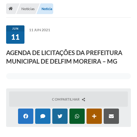
Notícias
Notícia
Transparência
Turismo
JUN
11 JUN 2021
11
Editais
CAPINA ECOLÓGICA
AGENDA DE LICITAÇÕES DA PREFEITURA
Listas de Espera - Unidade Básica de Saúde
MUNICIPAL DE DELFIM MOREIRA – MG
Defesa Civil
AQUI TEM SEBRAE
DOCUMENTOS
COMPARTILHAR
ALDIR BLANC 2025
Cultura
Meio Ambiente