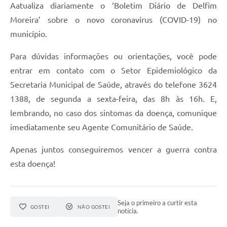
Aatualiza diariamente o ‘Boletim Diário de Delfim
Conheça Delfim Moreira
Moreira’ sobre o novo coronavírus (COVID-19) no
JORNADA DO PATRIMÔNIO
município.
Requerimento
Para dúvidas informações ou orientações, você pode
entrar em contato com o Setor Epidemiológico da
Arquivos para Download
Secretaria Municipal de Saúde, através do telefone 3624
Links
1388, de segunda a sexta-feira, das 8h às 16h. E,
Contratos
lembrando, no caso dos sintomas da doença, comunique
imediatamente seu Agente Comunitário de Saúde.
Apenas juntos conseguiremos vencer a guerra contra
esta doença!
Seja o primeiro a curtir esta
GOSTEI
NÃO GOSTEI
notícia.