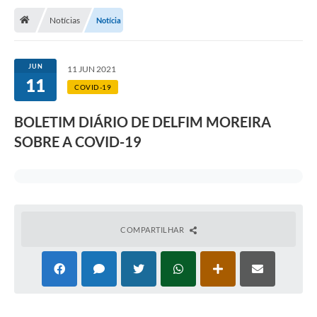
Notícias
Notícia
Transparência
Turismo
JUN
11 JUN 2021
11
Editais
COVID-19
CAPINA ECOLÓGICA
BOLETIM DIÁRIO DE DELFIM MOREIRA
Listas de Espera - Unidade Básica de Saúde
SOBRE A COVID-19
Defesa Civil
AQUI TEM SEBRAE
DOCUMENTOS
COMPARTILHAR
ALDIR BLANC 2025
Cultura
Meio Ambiente