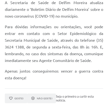
A Secretaria de Saúde de Delfim Moreira atualiza
Conheça Delfim Moreira
diariamente o ‘Boletim Diário de Delfim Moreira’ sobre o
JORNADA DO PATRIMÔNIO
novo coronavírus (COVID-19) no município.
Requerimento
Para dúvidas informações ou orientações, você pode
entrar em contato com o Setor Epidemiológico da
Arquivos para Download
Secretaria Municipal de Saúde, através do telefone (35)
Links
3624 1388, de segunda a sexta-feira, das 8h às 16h. E,
Contratos
lembrando, no caso dos sintomas da doença, comunique
imediatamente seu Agente Comunitário de Saúde.
Apenas juntos conseguiremos vencer a guerra contra
esta doença!
Seja o primeiro a curtir esta
GOSTEI
NÃO GOSTEI
notícia.