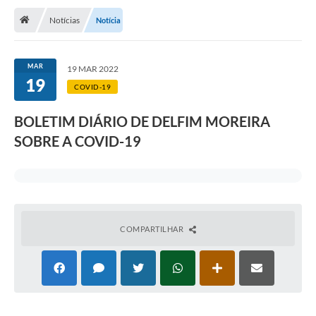
Notícias
Notícia
Transparência
Turismo
MAR
19 MAR 2022
19
Editais
COVID-19
CAPINA ECOLÓGICA
BOLETIM DIÁRIO DE DELFIM MOREIRA
Listas de Espera - Unidade Básica de Saúde
SOBRE A COVID-19
Defesa Civil
AQUI TEM SEBRAE
DOCUMENTOS
COMPARTILHAR
ALDIR BLANC 2025
Cultura
Meio Ambiente