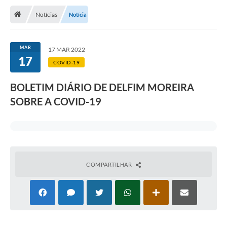
Notícias
Notícia
Transparência
Turismo
MAR
17 MAR 2022
17
Editais
COVID-19
CAPINA ECOLÓGICA
BOLETIM DIÁRIO DE DELFIM MOREIRA
Listas de Espera - Unidade Básica de Saúde
SOBRE A COVID-19
Defesa Civil
AQUI TEM SEBRAE
DOCUMENTOS
COMPARTILHAR
ALDIR BLANC 2025
Cultura
Meio Ambiente