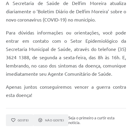
A Secretaria de Saúde de Delfim Moreira atualiza
Conheça Delfim Moreira
diariamente o ‘Boletim Diário de Delfim Moreira’ sobre o
JORNADA DO PATRIMÔNIO
novo coronavírus (COVID-19) no município.
Requerimento
Para dúvidas informações ou orientações, você pode
entrar em contato com o Setor Epidemiológico da
Arquivos para Download
Secretaria Municipal de Saúde, através do telefone (35)
Links
3624 1388, de segunda a sexta-feira, das 8h às 16h. E,
Contratos
lembrando, no caso dos sintomas da doença, comunique
imediatamente seu Agente Comunitário de Saúde.
Apenas juntos conseguiremos vencer a guerra contra
esta doença!
Seja o primeiro a curtir esta
GOSTEI
NÃO GOSTEI
notícia.