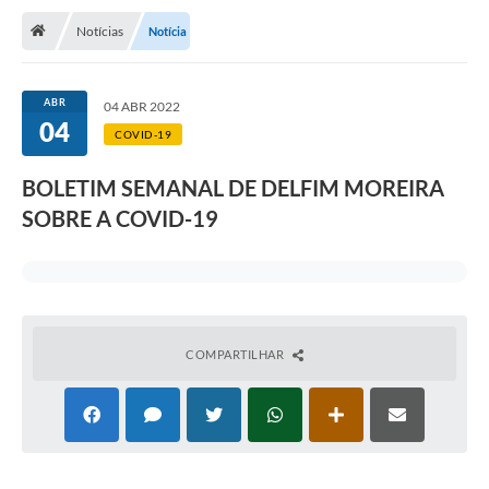
Notícias
Notícia
Transparência
Turismo
ABR
04 ABR 2022
04
Editais
COVID-19
CAPINA ECOLÓGICA
BOLETIM SEMANAL DE DELFIM MOREIRA
Listas de Espera - Unidade Básica de Saúde
SOBRE A COVID-19
Defesa Civil
AQUI TEM SEBRAE
DOCUMENTOS
COMPARTILHAR
ALDIR BLANC 2025
Cultura
Meio Ambiente