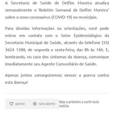
A Secretaria de Saúde de Delfim Moreira atualiza
Conheça Delfim Moreira
semanalmente o ‘Boletim Semanal de Delfim Moreira’
JORNADA DO PATRIMÔNIO
sobre o novo coronavírus (COVID-19) no município.
Requerimento
Para dúvidas informações ou orientações, você pode
entrar em contato com o Setor Epidemiológico da
Arquivos para Download
Secretaria Municipal de Saúde, através do telefone (35)
Links
3624 1388, de segunda a sexta-feira, das 8h às 16h. E,
Contratos
lembrando, no caso dos sintomas da doença, comunique
imediatamente seu Agente Comunitário de Saúde.
Apenas juntos conseguiremos vencer a guerra contra
esta doença!
Seja o primeiro a curtir esta
GOSTEI
NÃO GOSTEI
notícia.