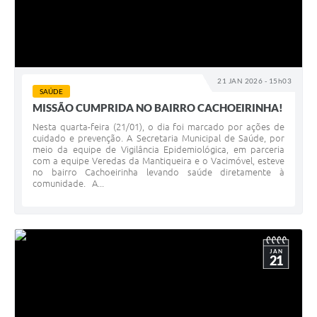
21 JAN 2026 - 15h03
SAÚDE
MISSÃO CUMPRIDA NO BAIRRO CACHOEIRINHA!
Nesta quarta-feira (21/01), o dia foi marcado por ações de
cuidado e prevenção. A Secretaria Municipal de Saúde, por
meio da equipe de Vigilância Epidemiológica, em parceria
com a equipe Veredas da Mantiqueira e o Vacimóvel, esteve
no bairro Cachoeirinha levando saúde diretamente à
comunidade. A...
JAN
21