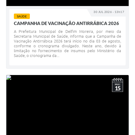
Conheça Delfim Moreira
30 JUL 2026 - 13h17
SAÚDE
JORNADA DO PATRIMÔNIO
CAMPANHA DE VACINAÇÃO ANTIRRÁBICA 2026
Requerimento
A Prefeitura Municipal de Delfim Moreira, por meio da
Secretaria Municipal de Saúde, informa que a Campanha de
Vacinação Antirrábica 2026 terá início no dia 03 de agosto,
Arquivos para Download
conforme o cronograma divulgado. Neste ano, devido à
limitação no fornecimento de insumos pelo Ministério da
Links
Saúde, o cronograma da...
Contratos
MAI
15