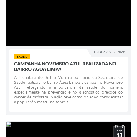
18 DEZ 2025 - 13h31
SAÚDE
CAMPANHA NOVEMBRO AZUL REALIZADA NO
BAIRRO ÁGUA LIMPA
A Prefeitura de Delfim Moreira por meio da Secretaria de
Saúde realizou no bairro Água Limpa a campanha Novembro
Azul, reforçando a importância da saúde do homem,
especialmente na prevenção e no diagnóstico precoce do
câncer de próstata. A ação teve como objetivo conscientizar
a população masculina sobre a...
DEZ
18