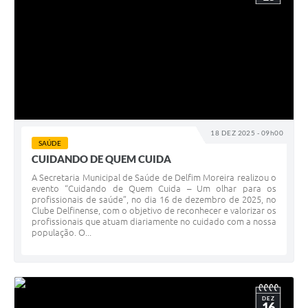
18 DEZ 2025 - 09h00
SAÚDE
CUIDANDO DE QUEM CUIDA
A Secretaria Municipal de Saúde de Delfim Moreira realizou o
evento “Cuidando de Quem Cuida – Um olhar para os
profissionais de saúde”, no dia 16 de dezembro de 2025, no
Clube Delfinense, com o objetivo de reconhecer e valorizar os
profissionais que atuam diariamente no cuidado com a nossa
população. O...
DEZ
16