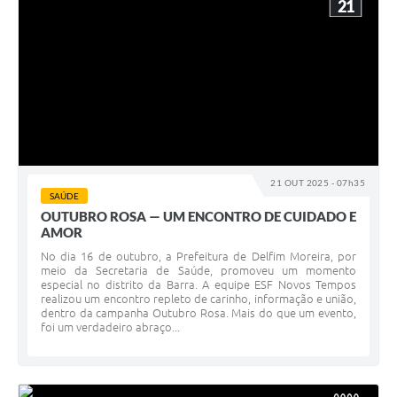
21
21 OUT 2025 - 07h35
SAÚDE
OUTUBRO ROSA — UM ENCONTRO DE CUIDADO E
AMOR
No dia 16 de outubro, a Prefeitura de Delfim Moreira, por
meio da Secretaria de Saúde, promoveu um momento
especial no distrito da Barra. A equipe ESF Novos Tempos
realizou um encontro repleto de carinho, informação e união,
dentro da campanha Outubro Rosa. Mais do que um evento,
foi um verdadeiro abraço...