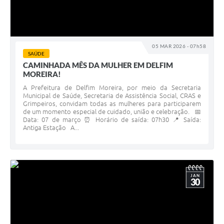
05 MAR 2026 - 07h58
SAÚDE
CAMINHADA MÊS DA MULHER EM DELFIM
MOREIRA!
A Prefeitura de Delfim Moreira, por meio da Secretaria
Municipal de Saúde, Secretaria de Assistência Social, CRAS e
Grimpeiros, convidam todas as mulheres para participarem
de um momento especial de cuidado, união e celebração. 📅
Data: 07 de março ⏰ Horário de saída: 07h30 📍 Saída:
Antiga Estação A...
JAN
30