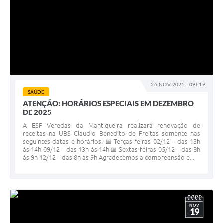
26 NOV 2025 - 09h19
SAÚDE
ATENÇÃO: HORÁRIOS ESPECIAIS EM DEZEMBRO
DE 2025
A ESF Veredas da Mantiqueira realizará renovação de
receitas na UBS Claudio Benedito de Freitas somente nas
seguintes datas e horários: 📅 Terças-feiras 02/12 – das 13h
às 14h 09/12 – das 13h às 14h 📅 Sextas-feiras 05/12 – das 8h
às 9h 12/12 – das 8h às 9h Agradecemos a compreensão e...
NOV
19