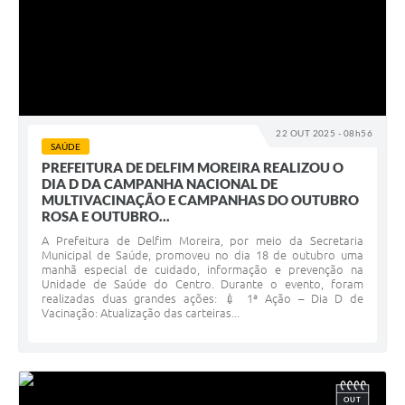
22 OUT 2025 - 08h56
SAÚDE
PREFEITURA DE DELFIM MOREIRA REALIZOU O
DIA D DA CAMPANHA NACIONAL DE
MULTIVACINAÇÃO E CAMPANHAS DO OUTUBRO
ROSA E OUTUBRO...
A Prefeitura de Delfim Moreira, por meio da Secretaria
Municipal de Saúde, promoveu no dia 18 de outubro uma
manhã especial de cuidado, informação e prevenção na
Unidade de Saúde do Centro. Durante o evento, foram
realizadas duas grandes ações: 💉 1ª Ação – Dia D de
Vacinação: Atualização das carteiras...
OUT