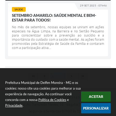
29 SET 2025 - 07h46
SAÚDE
SETEMBRO AMARELO: SAÚDE MENTAL E BEM-
ESTAR PARA TODOS!
No mês de setembro, nossas equipes se uniram em ações
especiais na Água Limpa, na Barreira e no Sertão Pequeno
para conscientizar sobre a prevenção ao suicídio e a
importância do cuidado com a saúde mental. As ações foram
promovidas pela Estratégia de Saúde da Família e contaram
com a participação ativa...
Prefeitura Municipal de Delfim Moreira - MG e os
cookies: nosso site usa cookies para melhorar a sua
experiência de navegação. Ao continuar você
ACEITAR
Telefone: (35) 9 9948-3169
concorda com a nossa
Política de Cookies
e
Endereço: Av. Tancredo Neves, 56 - Itagyba | CEP: 37514-000
Privacidade
.
PERSONALIZAR
Segunda à Sexta das 07h30 às 16h00