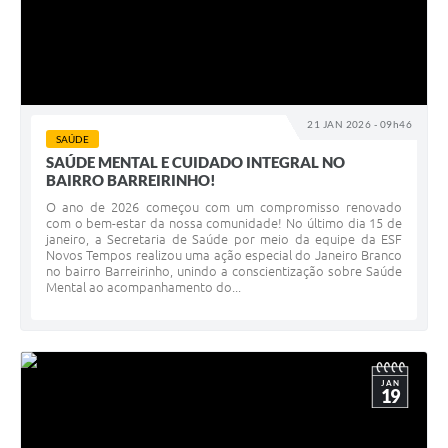
21 JAN 2026 - 09h46
SAÚDE
SAÚDE MENTAL E CUIDADO INTEGRAL NO
BAIRRO BARREIRINHO!
O ano de 2026 começou com um compromisso renovado
com o bem-estar da nossa comunidade! No último dia 15 de
janeiro, a Secretaria de Saúde por meio da equipe da ESF
Novos Tempos realizou uma ação especial do Janeiro Branco
no bairro Barreirinho, unindo a conscientização sobre Saúde
Mental ao acompanhamento do...
JAN
19