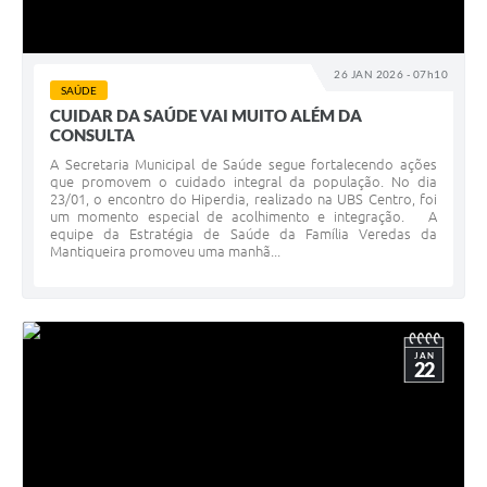
26 JAN 2026 - 07h10
SAÚDE
CUIDAR DA SAÚDE VAI MUITO ALÉM DA
CONSULTA
A Secretaria Municipal de Saúde segue fortalecendo ações
que promovem o cuidado integral da população. No dia
23/01, o encontro do Hiperdia, realizado na UBS Centro, foi
um momento especial de acolhimento e integração. A
equipe da Estratégia de Saúde da Família Veredas da
Mantiqueira promoveu uma manhã...
JAN
22