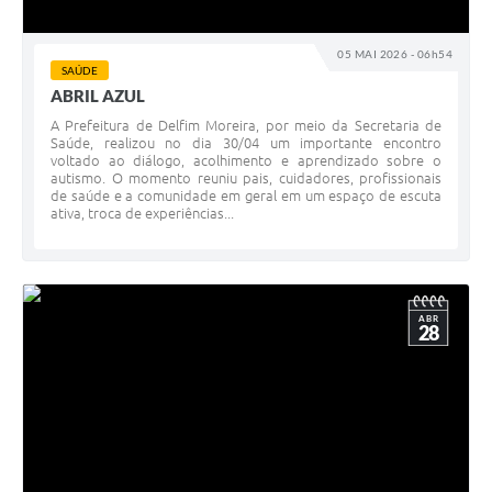
05 MAI 2026 - 06h54
SAÚDE
ABRIL AZUL
A Prefeitura de Delfim Moreira, por meio da Secretaria de
Saúde, realizou no dia 30/04 um importante encontro
voltado ao diálogo, acolhimento e aprendizado sobre o
autismo. O momento reuniu pais, cuidadores, profissionais
de saúde e a comunidade em geral em um espaço de escuta
ativa, troca de experiências...
ABR
28