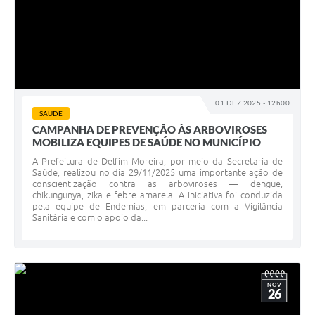
01 DEZ 2025 - 12h00
SAÚDE
CAMPANHA DE PREVENÇÃO ÀS ARBOVIROSES
MOBILIZA EQUIPES DE SAÚDE NO MUNICÍPIO
A Prefeitura de Delfim Moreira, por meio da Secretaria de
Saúde, realizou no dia 29/11/2025 uma importante ação de
conscientização contra as arboviroses — dengue,
chikungunya, zika e febre amarela. A iniciativa foi conduzida
pela equipe de Endemias, em parceria com a Vigilância
Sanitária e com o apoio da...
NOV
26