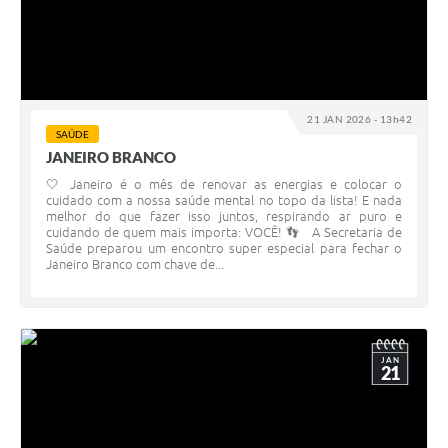
21 JAN 2026 - 13h42
SAÚDE
JANEIRO BRANCO
🤍 Janeiro é o mês de renovar as energias e colocar o
cuidado com a nossa saúde mental no topo da lista! E nada
melhor do que fazer isso juntos, respirando ar puro e
cuidando de quem mais importa: VOCÊ! 👣 A Secretaria de
Saúde preparou um encontro super especial para fechar o
Janeiro Branco com chave de...
JAN
21