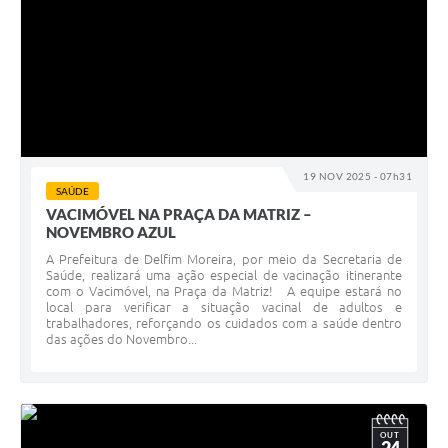
19 NOV 2025 - 07h31
SAÚDE
VACIMÓVEL NA PRAÇA DA MATRIZ –
NOVEMBRO AZUL
A Prefeitura de Delfim Moreira, por meio da Secretaria de
Saúde, realizará uma ação especial de vacinação itinerante
com o Vacimóvel, na Praça da Matriz! A equipe estará no
local para verificar a situação vacinal de adultos e
trabalhadores, reforçando os cuidados com a saúde dentro
das ações do Novembro...
OUT