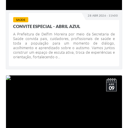
28 ABR 2026 - 11h00
SAÚDE
CONVITE ESPECIAL - ABRIL AZUL
A Prefeitura de Delfim Moreira por meio da Secretaria de
Saúde convida pais, cuidadores, profissionais de saúde e
toda a população para um momento de diálogo,
acolhimento e aprendizado sobre o autismo. Vamos juntos
construir um espaço de escuta ativa, troca de experiências e
orientação, fortalecendo o...
ABR
09