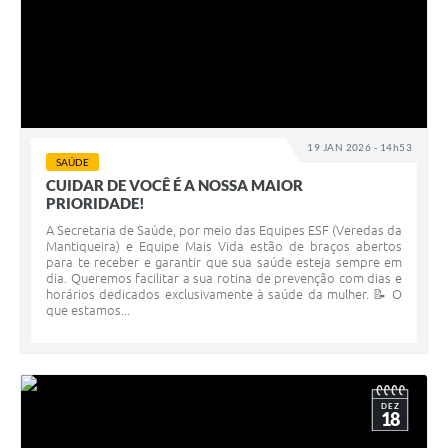
19 JAN 2026 - 14h53
SAÚDE
CUIDAR DE VOCÊ É A NOSSA MAIOR
PRIORIDADE!
A Secretaria de Saúde, por meio das Equipes ESF (Veredas da
Mantiqueira) e Equipe Mais Vida estão de braços abertos
para te receber e garantir que sua saúde esteja sempre em
dia. Queremos facilitar a sua rotina de prevenção com dias e
horários dedicados exclusivamente à saúde da mulher. 📝 O
que estamos...
DEZ
18