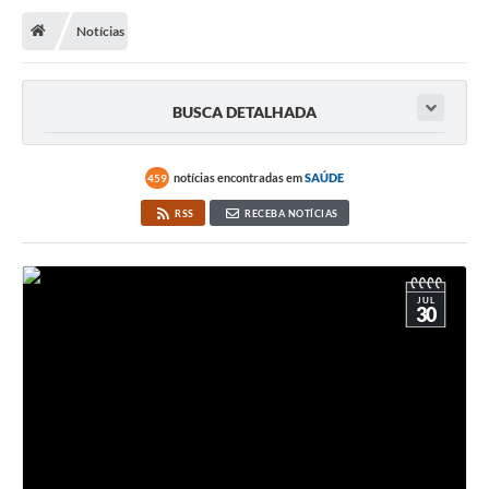
Notícias
Transparência
Turismo
BUSCA DETALHADA
Editais
CAPINA ECOLÓGICA
notícias encontradas em
SAÚDE
459
Listas de Espera - Unidade Básica de Saúde
RSS
RECEBA NOTÍCIAS
Defesa Civil
AQUI TEM SEBRAE
JUL
30
DOCUMENTOS
ALDIR BLANC 2025
Cultura
Meio Ambiente