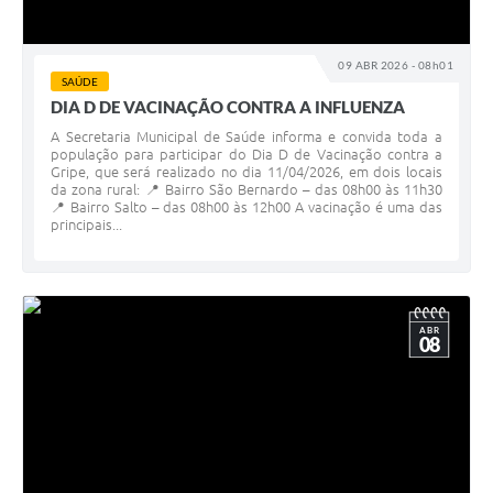
09 ABR 2026 - 08h01
SAÚDE
DIA D DE VACINAÇÃO CONTRA A INFLUENZA
A Secretaria Municipal de Saúde informa e convida toda a
população para participar do Dia D de Vacinação contra a
Gripe, que será realizado no dia 11/04/2026, em dois locais
da zona rural: 📍 Bairro São Bernardo – das 08h00 às 11h30
📍 Bairro Salto – das 08h00 às 12h00 A vacinação é uma das
principais...
ABR
08