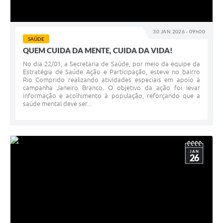
30 JAN 2026 - 09h00
SAÚDE
QUEM CUIDA DA MENTE, CUIDA DA VIDA!
No dia 22/01, a Secretaria de Saúde, por meio da equipe da
Estratégia de Saúde Ação e Participação, esteve no bairro
Rio Comprido realizando atividades especiais em apoio à
campanha Janeiro Branco. O objetivo da ação foi levar
informação e acolhimento à população, reforçando que a
saúde mental deve ser...
JAN
26