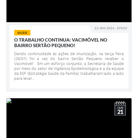
22 JAN 2026 - 07h50
SAÚDE
O TRABALHO CONTINUA: VACIMÓVEL NO
BAIRRO SERTÃO PEQUENO!
Dando continuidade às ações de imunização, na terça feira
(20/01) foi a vez do bairro Sertão Pequeno receber o
Vacimóvel! Em um esforço conjunto, a Secretaria de Saúde
por meio do setor de Vigilância Epidemiológica e a da equipe
da ESF (Estratégia Saúde da Família) trabalharam lado a lado
para levar...
JAN
21