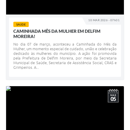
10 MAR 2026 - 07h01
SAÚDE
CAMINHADA MÊS DA MULHER EM DELFIM
MOREIRA!
No dia 07 de março, aconteceu a Caminhada do Mês da
Mulher, um momento especial de cuidado, união e celebração
dedicado às mulheres do município. A ação foi promovida
pela Prefeitura de Delfim Moreira, por meio da Secretaria
Municipal de Saúde, Secretaria de Assistência Social, CRAS e
Grimpeiros. A...
MAR
05