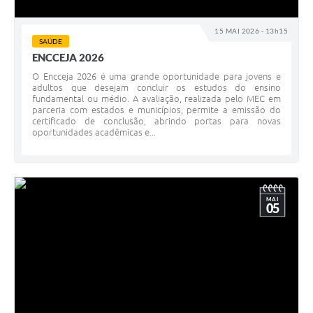
15 MAI 2026 - 13h15
SAÚDE
ENCCEJA 2026
O Encceja 2026 é uma grande oportunidade para jovens e
adultos que desejam concluir os estudos do ensino
fundamental ou médio. A avaliação, realizada pelo MEC em
parceria com estados e municípios, permite a emissão do
certificado de conclusão, abrindo portas para novas
oportunidades acadêmicas e...
MAI
05