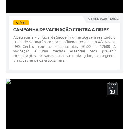
08 ABR 2026 - 15h12
SAÚDE
CAMPANHA DE VACINAÇÃO CONTRA A GRIPE
A Secretaria Municipal de Saúde informa que será realizado o
Dia D de Vacinação contra a Influenza no dia 11/04/2026, na
UBS Centro, com atendimento das 08h00 às 12h00. A
vacinação é uma medida essencial para prevenir
complicações causadas pelo vírus da gripe, protegendo
principalmente os grupos mais...
MAR
10