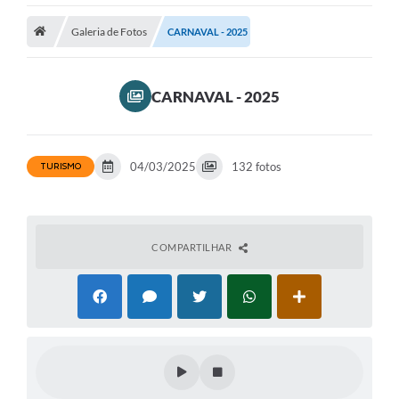
Transparência
Galeria de Fotos
CARNAVAL - 2025
Turismo
CARNAVAL - 2025
Editais
CAPINA ECOLÓGICA
04/03/2025
132 fotos
TURISMO
Listas de Espera - Unidade Básica de Saúde
Defesa Civil
AQUI TEM SEBRAE
COMPARTILHAR
DOCUMENTOS
ALDIR BLANC 2025
Cultura
Meio Ambiente