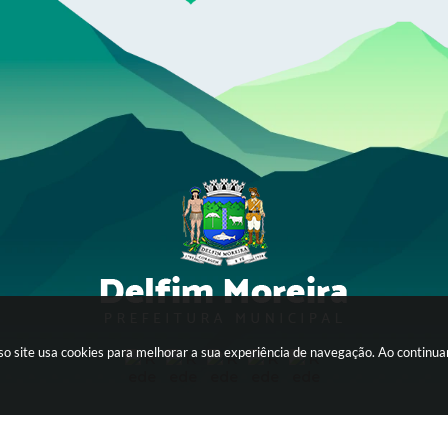
sso site usa cookies para melhorar a sua experiência de navegação. Ao continu
Av. Tancredo Neves, 56 - Itagyba
CEP: 37514-000