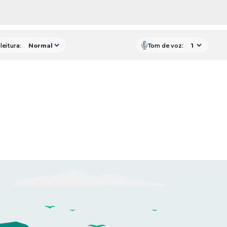
AS MÍDIAS
leitura:
Tom de voz: