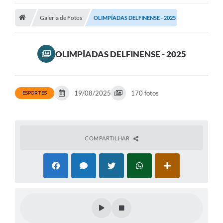
Transparência
Galeria de Fotos
OLIMPÍADAS DELFINENSE - 2025
Turismo
OLIMPÍADAS DELFINENSE - 2025
Editais
CAPINA ECOLÓGICA
19/08/2025
170 fotos
ESPORTES
Listas de Espera - Unidade Básica de Saúde
Defesa Civil
AQUI TEM SEBRAE
COMPARTILHAR
DOCUMENTOS
ALDIR BLANC 2025
Cultura
Meio Ambiente