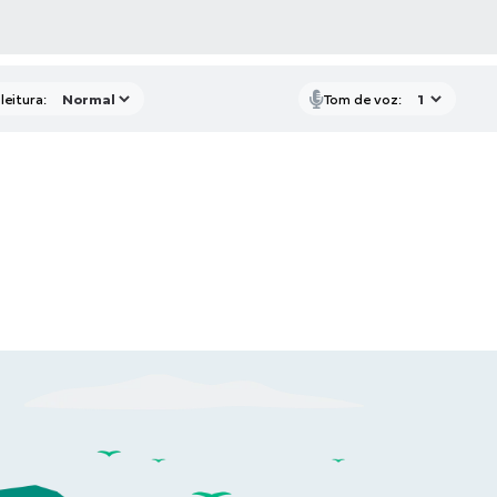
AS MÍDIAS
leitura:
Tom de voz: