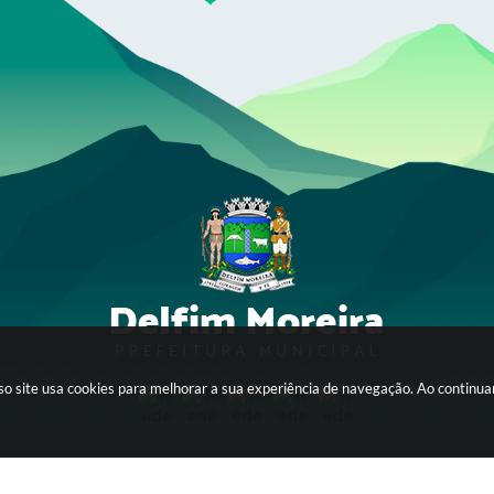
sso site usa cookies para melhorar a sua experiência de navegação. Ao continu
Av. Tancredo Neves, 56 - Itagyba
CEP: 37514-000