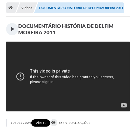
Vídeos
DOCUMENTÁRIO HISTÓRIA DE DELFIM MOREIRA 2011
Transparência
Turismo
DOCUMENTÁRIO HISTÓRIA DE DELFIM
MOREIRA 2011
Editais
CAPINA ECOLÓGICA
Listas de Espera - Unidade Básica de Saúde
Defesa Civil
AQUI TEM SEBRAE
DOCUMENTOS
ALDIR BLANC 2025
Cultura
10/01/2024
664 VISUALIZAÇÕES
VÍDEO
Meio Ambiente