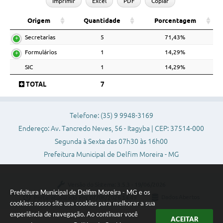
Imprimir
Excel
PDF
Copiar
Origem
Quantidade
Porcentagem
Secretarias
5
71,43%
Formulários
1
14,29%
SIC
1
14,29%
TOTAL
7
Telefone: (35) 9 9948-3169
Endereço: Av. Tancredo Neves, 56 - Itagyba | CEP: 37514-000
Segunda à Sexta das 07h30 às 16h00
Prefeitura Municipal de Delfim Moreira - MG
Versão do Sistema:
3.5.3 - 19/06/2026
Prefeitura Municipal de Delfim Moreira - MG e os
Portal atualizado em:
07/08/2026 14:49
Dados Abertos
cookies: nosso site usa cookies para melhorar a sua
experiência de navegação. Ao continuar você
ACEITAR