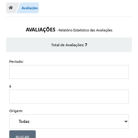
Avaliações
Transparência
Turismo
AVALIAÇÕES
- Relatório Estatístico das Avaliações
Editais
7
Total de Avaliações:
CAPINA ECOLÓGICA
Listas de Espera - Unidade Básica de Saúde
Período:
Defesa Civil
AQUI TEM SEBRAE
à
DOCUMENTOS
ALDIR BLANC 2025
Origem:
Cultura
Meio Ambiente