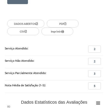
Conheça Delfim Moreira
JORNADA DO PATRIMÔNIO
DADOS ABERTOS
PDF
Requerimento
CSV
Imprimir
Arquivos para Download
Links
Serviço Atendido:
2
Contratos
Serviço Não Atendido:
2
Serviço Parcialmente Atendido:
3
Nota Média de Satisfação (1-5):
5
Dados Estatísticos das Avaliações
80