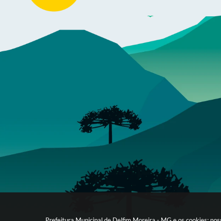
Prefeitura Municipal de Delfim Moreira - MG e os cookies: no