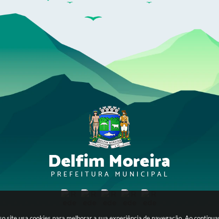
sso site usa cookies para melhorar a sua experiência de navegação. Ao continu