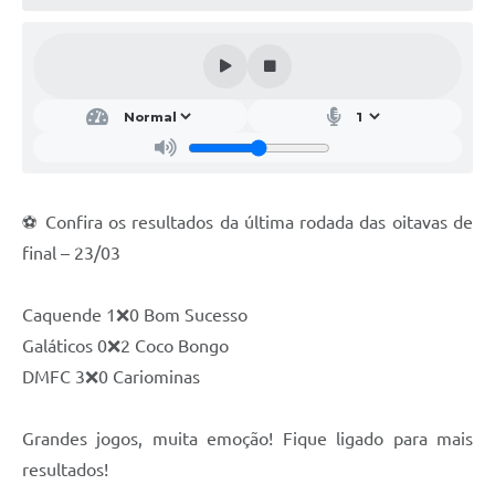
Conheça Delfim Moreira
JORNADA DO PATRIMÔNIO
Requerimento
Arquivos para Download
Links
⚽ Confira os resultados da última rodada das oitavas de
Contratos
final – 23/03
Caquende 1❌0 Bom Sucesso
Galáticos 0❌2 Coco Bongo
DMFC 3❌0 Cariominas
Grandes jogos, muita emoção! Fique ligado para mais
resultados!