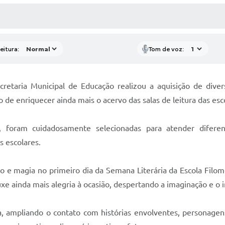
 MÍDIAS
RECEBA NOTÍCIAS
eitura:
Tom de voz:
etaria Municipal de Educação realizou a aquisição de divers
 de enriquecer ainda mais o acervo das salas de leitura das esc
, foram cuidadosamente selecionadas para atender diferen
s escolares.
to e magia no primeiro dia da Semana Literária da Escola Fil
e ainda mais alegria à ocasião, despertando a imaginação e o i
tura, ampliando o contato com histórias envolventes, personage