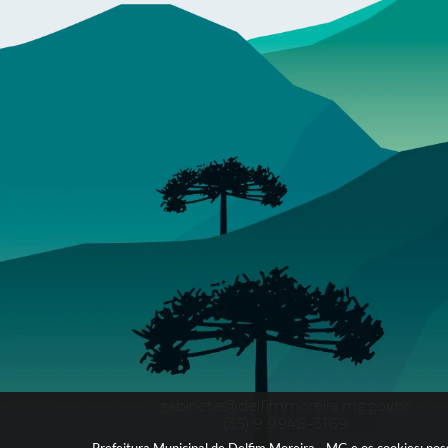
gabinete@delfimmoreira.mg.gov.br
(35) 9 9948-3169