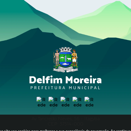
Av. Tancredo Neves, 56 - Itagyba
CEP: 37514-000