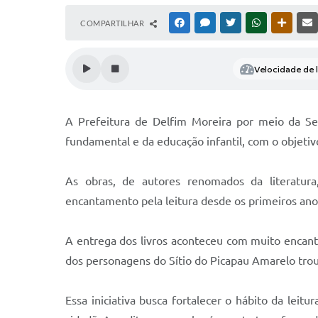
COMPARTILHAR
FACEBOOK
MESSENGER
TWITTER
WHATSAPP
OUTRAS
Velocidade de l
A Prefeitura de Delfim Moreira por meio da Secr
fundamental e da educação infantil, com o objetivo
As obras, de autores renomados da literatura
encantamento pela leitura desde os primeiros ano
A entrega dos livros aconteceu com muito encan
dos personagens do Sítio do Picapau Amarelo troux
Essa iniciativa busca fortalecer o hábito da lei