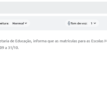
 MÍDIAS
RECEBA NOTÍCIAS
eitura:
Tom de voz:
taria de Educação, informa que as matrículas para as Escolas M
09 a 31/10.