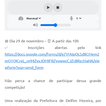
Conheça Delfim Moreira
JORNADA DO PATRIMÔNIO
Requerimento
Arquivos para Download
📅 Dia 29 de novembro – ⏰ A partir das 10h
Links
✅ Inscrições abertas pelo link
Contratos
https://docs.google.com/forms/d/e/1FAIpQLSd8CMem2
mQ1QICreL_re94ZvvJDMIFRZyowwcCJZcBRzcNaHA/vie
wform?usp=send_form
Não perca a chance de participar dessa grande
competição!
Uma realização da Prefeitura de Delfim Moreira, por