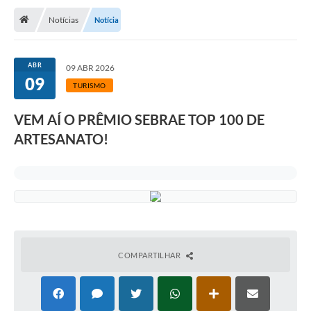
Notícias
Notícia
Transparência
Turismo
ABR
09 ABR 2026
09
Editais
TURISMO
CAPINA ECOLÓGICA
VEM AÍ O PRÊMIO SEBRAE TOP 100 DE
Listas de Espera - Unidade Básica de Saúde
ARTESANATO!
Defesa Civil
AQUI TEM SEBRAE
DOCUMENTOS
ALDIR BLANC 2025
COMPARTILHAR
Cultura
Meio Ambiente