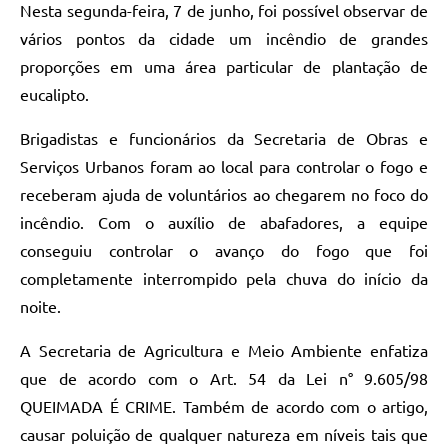
Nesta segunda-feira, 7 de junho, foi possível observar de
Conheça Delfim Moreira
vários pontos da cidade um incêndio de grandes
JORNADA DO PATRIMÔNIO
proporções em uma área particular de plantação de
eucalipto.
Requerimento
Brigadistas e funcionários da Secretaria de Obras e
Arquivos para Download
Serviços Urbanos foram ao local para controlar o fogo e
Links
receberam ajuda de voluntários ao chegarem no foco do
Contratos
incêndio. Com o auxílio de abafadores, a equipe
conseguiu controlar o avanço do fogo que foi
completamente interrompido pela chuva do início da
noite.
A Secretaria de Agricultura e Meio Ambiente enfatiza
que de acordo com o Art. 54 da Lei n° 9.605/98
QUEIMADA É CRIME. Também de acordo com o artigo,
causar poluição de qualquer natureza em níveis tais que