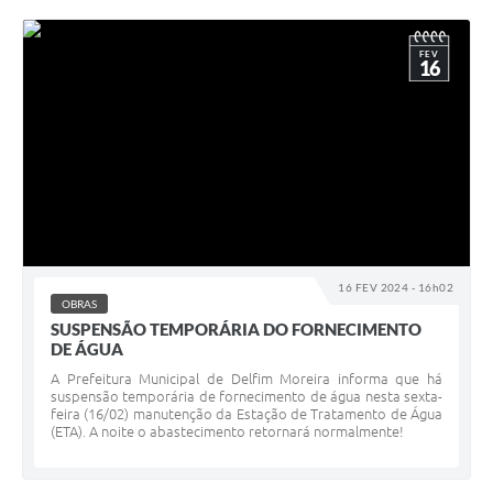
FEV
16
16 FEV 2024 - 16h02
OBRAS
SUSPENSÃO TEMPORÁRIA DO FORNECIMENTO
DE ÁGUA
A Prefeitura Municipal de Delfim Moreira informa que há
suspensão temporária de fornecimento de água nesta sexta-
feira (16/02) manutenção da Estação de Tratamento de Água
(ETA). A noite o abastecimento retornará normalmente!