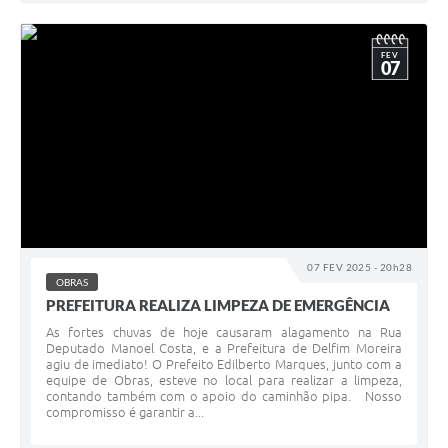
FEV
07
07 FEV 2025 - 20h28
OBRAS
PREFEITURA REALIZA LIMPEZA DE EMERGÊNCIA
As fortes chuvas de hoje causaram alagamento na Rua
Deputado Manoel Costa, e a Prefeitura de Delfim Moreira
agiu de imediato! O Prefeito Edilberto Marques, junto com a
equipe de Obras, esteve no local para realizar a limpeza,
contando também com o apoio do caminhão pipa. Nosso
compromisso é garantir a...