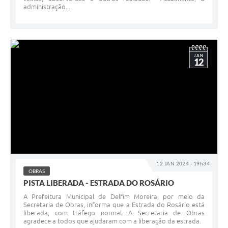
administração...
JAN
12
12 JAN 2024 - 19h34
OBRAS
PISTA LIBERADA - ESTRADA DO ROSÁRIO
A Prefeitura Municipal de Delfim Moreira, por meio da
Secretaria de Obras, informa que a Estrada do Rosário está
liberada, com tráfego normal. A Secretaria de Obras
agradece a todos que ajudaram com a liberação da estrada.