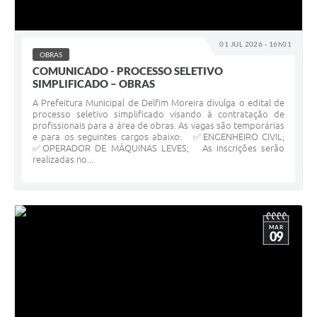
01 JUL 2026 - 16h01
OBRAS
COMUNICADO - PROCESSO SELETIVO
SIMPLIFICADO – OBRAS
A Prefeitura Municipal de Delfim Moreira divulga o edital de
processo seletivo simplificado visando à contratação de
profissionais para a área de obras. As vagas são temporárias
e para os seguintes cargos abaixo: ✅ENGENHEIRO CIVIL;
✅OPERADOR DE MÁQUINAS LEVES; As inscrições serão
realizadas no...
MAR
09