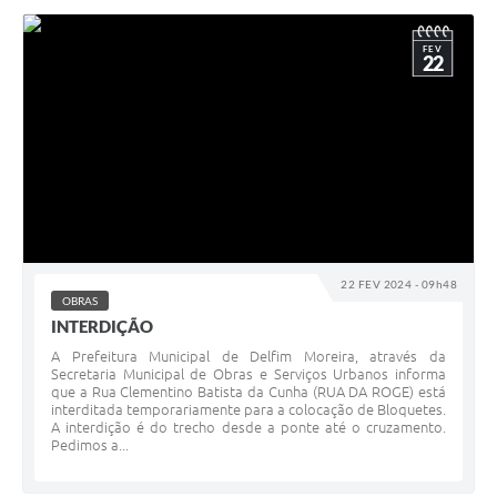
FEV
22
22 FEV 2024 - 09h48
OBRAS
INTERDIÇÃO
A Prefeitura Municipal de Delfim Moreira, através da
Secretaria Municipal de Obras e Serviços Urbanos informa
que a Rua Clementino Batista da Cunha (RUA DA ROGE) está
interditada temporariamente para a colocação de Bloquetes.
A interdição é do trecho desde a ponte até o cruzamento.
Pedimos a...