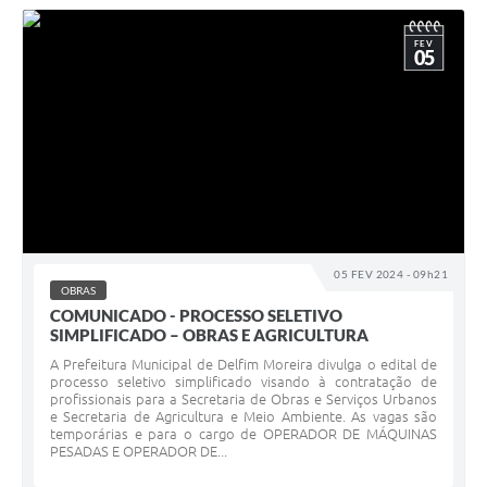
FEV
05
05 FEV 2024 - 09h21
OBRAS
COMUNICADO - PROCESSO SELETIVO
SIMPLIFICADO – OBRAS E AGRICULTURA
A Prefeitura Municipal de Delfim Moreira divulga o edital de
processo seletivo simplificado visando à contratação de
profissionais para a Secretaria de Obras e Serviços Urbanos
e Secretaria de Agricultura e Meio Ambiente. As vagas são
temporárias e para o cargo de OPERADOR DE MÁQUINAS
PESADAS E OPERADOR DE...