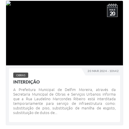
MAR
20
20 MAR 2024 - 10h42
OBRAS
INTERDIÇÃO
A Prefeitura Municipal de Delfim Moreira, através da
Secretaria Municipal de Obras e Serviços Urbanos informa
que a Rua Laudelino Marcondes Ribeiro está interditada
temporariamente para serviço de infraestrutura como:
substituição de piso, substituição de manilha de esgoto,
substituição de dutos de...