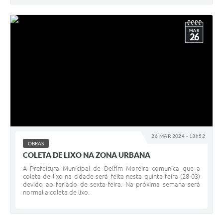
MAR
26
26 MAR 2024 - 13h52
OBRAS
COLETA DE LIXO NA ZONA URBANA
A Prefeitura Municipal de Delfim Moreira comunica que a
coleta de lixo na cidade será feita nesta quinta-feira (28-03)
devido ao feriado de sexta-feira. Na próxima semana será
normal a coleta de lixo.