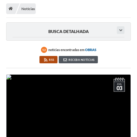
Notícias
Transparência
Turismo
BUSCA DETALHADA
Editais
CAPINA ECOLÓGICA
notícias encontradas em
OBRAS
52
Listas de Espera - Unidade Básica de Saúde
RSS
RECEBA NOTÍCIAS
Defesa Civil
AQUI TEM SEBRAE
JUL
03
DOCUMENTOS
ALDIR BLANC 2025
Cultura
Meio Ambiente