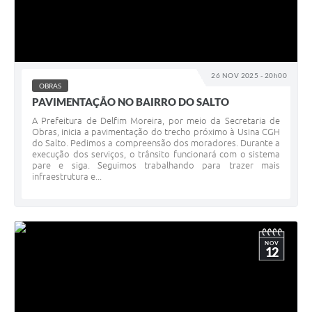
26 NOV 2025 - 20h00
OBRAS
PAVIMENTAÇÃO NO BAIRRO DO SALTO
A Prefeitura de Delfim Moreira, por meio da Secretaria de
Obras, inicia a pavimentação do trecho próximo à Usina CGH
do Salto. Pedimos a compreensão dos moradores. Durante a
execução dos serviços, o trânsito funcionará com o sistema
pare e siga. Seguimos trabalhando para trazer mais
infraestrutura e...
NOV
12