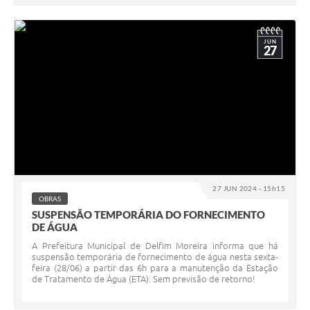
JUN
27
27 JUN 2024 - 15h15
OBRAS
SUSPENSÃO TEMPORÁRIA DO FORNECIMENTO
DE ÁGUA
A Prefeitura Municipal de Delfim Moreira informa que há
suspensão temporária de fornecimento de água nesta sexta-
feira (28/06) a partir das 6h para a manutenção da Estação
de Tratamento de Água (ETA). Sem previsão de retorno!