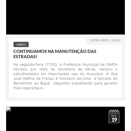
19 FEV 2025 - 11h12
OBRAS
CONTINUAMOS NA MANUTENÇÃO DAS
ESTRADAS!
Na segunda-feira (17/02), a Prefeitura Municipal de Delfim
Moreira, por meio da Secretaria de Obras, realizou o
patrulhamento em importantes vias do município: ✔ Rua
José Delfino de Freitas ✔ Monteiro de Cima ✔ Estrada do
Barreirinho ao Biguá Seguimos trabalhando para garantir
mais segurança e...
FEV
19