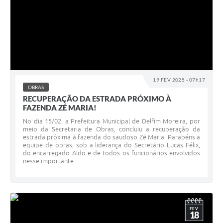
19 FEV 2025 - 07h17
OBRAS
RECUPERAÇÃO DA ESTRADA PRÓXIMO À
FAZENDA ZÉ MARIA!
No dia 15/02, a Prefeitura Municipal de Delfim Moreira, por
meio da Secretaria de Obras, concluiu a recuperação da
estrada próxima à fazenda do saudoso Zé Maria. Parabéns a
equipe de obras, sob a liderança do Secretário Lucas Félix,
do encarregado Aldo e de todos os funcionários envolvidos
nesse importante...
FEV
18