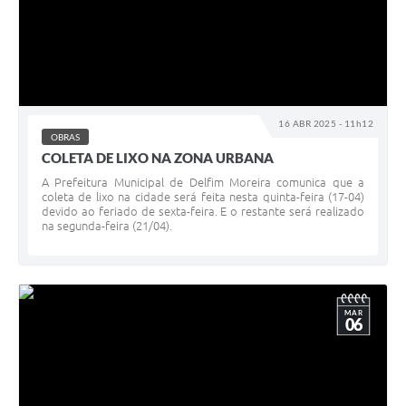
16 ABR 2025 - 11h12
OBRAS
COLETA DE LIXO NA ZONA URBANA
A Prefeitura Municipal de Delfim Moreira comunica que a
coleta de lixo na cidade será feita nesta quinta-feira (17-04)
devido ao feriado de sexta-feira. E o restante será realizado
na segunda-feira (21/04).
MAR
06