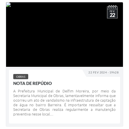
FEV
22
22 FEV 2024 - 19h28
OBRAS
NOTA DE REPÚDIO
A Prefeitura Municipal de Delfim Moreira, por meio da
Secretaria Municipal de Obras, lamentavelmente informa que
ocorreu um ato de vandalismo na infraestrutura de captação
de água no bairro Barreira. É importante ressaltar que a
Secretaria de Obras realiza regularmente a manutenção
preventiva nesse local....