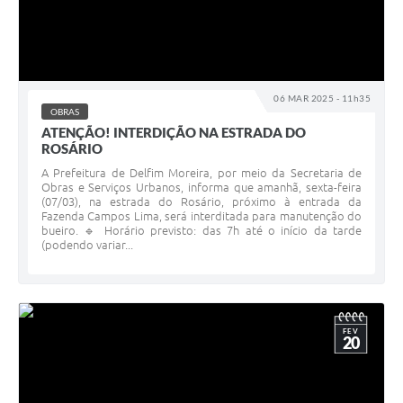
06 MAR 2025 - 11h35
OBRAS
ATENÇÃO! INTERDIÇÃO NA ESTRADA DO
ROSÁRIO
A Prefeitura de Delfim Moreira, por meio da Secretaria de
Obras e Serviços Urbanos, informa que amanhã, sexta-feira
(07/03), na estrada do Rosário, próximo à entrada da
Fazenda Campos Lima, será interditada para manutenção do
bueiro. 🔹 Horário previsto: das 7h até o início da tarde
(podendo variar...
FEV
20