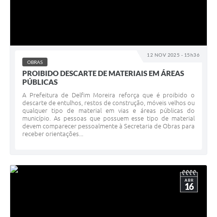
12 NOV 2025 - 15h36
OBRAS
PROIBIDO DESCARTE DE MATERIAIS EM ÁREAS
PÚBLICAS
A Prefeitura de Delfim Moreira reforça que é proibido o
descarte de entulhos, restos de construção, móveis velhos ou
qualquer tipo de material em vias e áreas públicas do
município. As pessoas que possuem esse tipo de material
devem comparecer pessoalmente à Secretaria de Obras para
receber orientações...
ABR
16