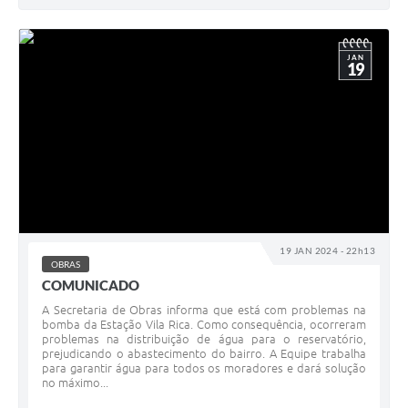
JAN
19
19 JAN 2024 - 22h13
OBRAS
COMUNICADO
A Secretaria de Obras informa que está com problemas na
bomba da Estação Vila Rica. Como consequência, ocorreram
problemas na distribuição de água para o reservatório,
prejudicando o abastecimento do bairro. A Equipe trabalha
para garantir água para todos os moradores e dará solução
no máximo...