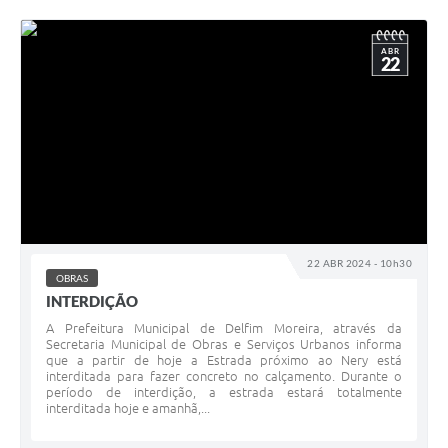
ABR
22
22 ABR 2024 - 10h30
OBRAS
INTERDIÇÃO
A Prefeitura Municipal de Delfim Moreira, através da
Secretaria Municipal de Obras e Serviços Urbanos informa
que a partir de hoje a Estrada próximo ao Nery está
interditada para fazer concreto no calçamento. Durante o
período de interdição, a estrada estará totalmente
interditada hoje e amanhã,...