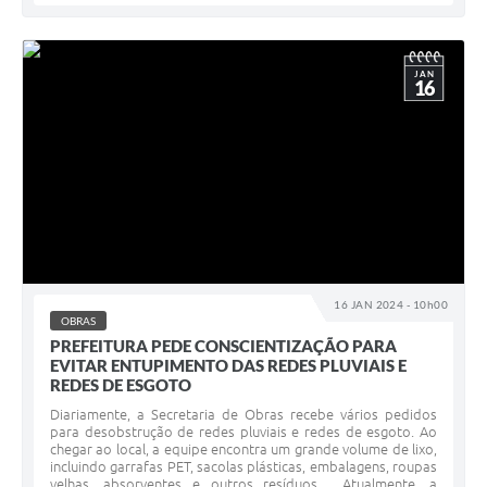
JAN
16
16 JAN 2024 - 10h00
OBRAS
PREFEITURA PEDE CONSCIENTIZAÇÃO PARA
EVITAR ENTUPIMENTO DAS REDES PLUVIAIS E
REDES DE ESGOTO
Diariamente, a Secretaria de Obras recebe vários pedidos
para desobstrução de redes pluviais e redes de esgoto. Ao
chegar ao local, a equipe encontra um grande volume de lixo,
incluindo garrafas PET, sacolas plásticas, embalagens, roupas
velhas, absorventes e outros resíduos. Atualmente, a