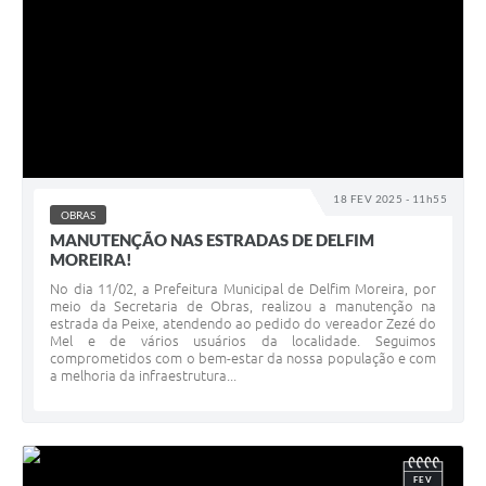
18 FEV 2025 - 11h55
OBRAS
MANUTENÇÃO NAS ESTRADAS DE DELFIM
MOREIRA!
No dia 11/02, a Prefeitura Municipal de Delfim Moreira, por
meio da Secretaria de Obras, realizou a manutenção na
estrada da Peixe, atendendo ao pedido do vereador Zezé do
Mel e de vários usuários da localidade. Seguimos
comprometidos com o bem-estar da nossa população e com
a melhoria da infraestrutura...
FEV