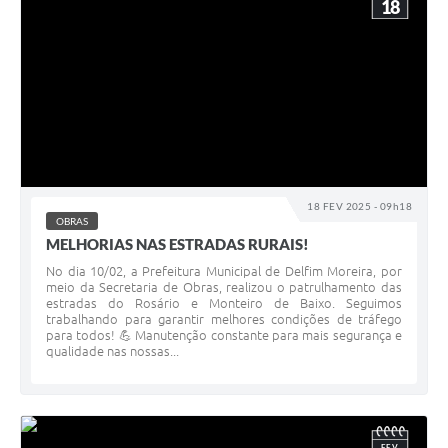
18
18 FEV 2025 - 09h18
OBRAS
MELHORIAS NAS ESTRADAS RURAIS!
No dia 10/02, a Prefeitura Municipal de Delfim Moreira, por
meio da Secretaria de Obras, realizou o patrulhamento das
estradas do Rosário e Monteiro de Baixo. Seguimos
trabalhando para garantir melhores condições de tráfego
para todos! 💪 Manutenção constante para mais segurança e
qualidade nas nossas...
FEV