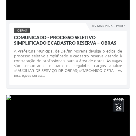
09 MAR 2026 - 19h37
OBRAS
COMUNICADO - PROCESSO SELETIVO
SIMPLIFICADO E CADASTRO RESERVA – OBRAS
A Prefeitura Municipal de Delfim Moreira divulga o edital de
processo seletivo simplificado e cadastro reserva visando à
contratação de profissionais para a área de obras. As vagas
são temporárias e para os seguintes cargos abaixo:
✅AUXILIAR DE SERVIÇO DE OBRAS; ✅MECÂNICO GERAL; As
inscrições serão...
NOV
26