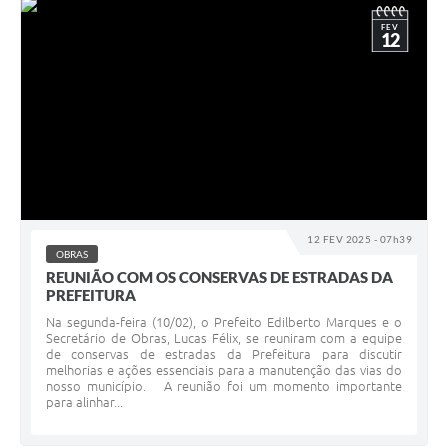
FEV
12
12 FEV 2025 - 07h39
OBRAS
REUNIÃO COM OS CONSERVAS DE ESTRADAS DA
PREFEITURA
Na segunda-feira (10/02), o Prefeito Edilberto Marques e o
Secretário de Obras, Lucas Félix, se reuniram com a equipe
de conservas de estradas da Prefeitura para discutir
melhorias e ações essenciais para a manutenção das vias do
nosso município. A reunião foi um momento importante
para alinhar...