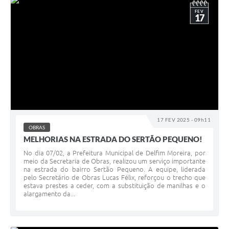
FEV
17
17 FEV 2025 - 09h11
OBRAS
MELHORIAS NA ESTRADA DO SERTÃO PEQUENO!
No dia 07/02, a Prefeitura Municipal de Delfim Moreira, por
meio da Secretaria de Obras, realizou um serviço importante
na estrada do bairro Sertão Pequeno. A equipe, liderada
pelo Secretário de Obras Lucas Félix, reforçou o trecho que
estava prestes a ceder, com a substituição de manilhas e o
alargamento da...