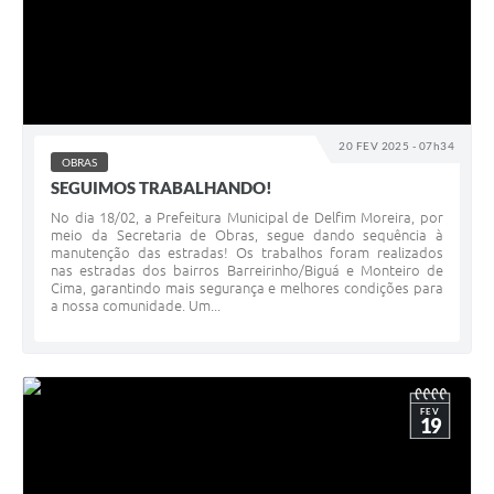
20 FEV 2025 - 07h34
OBRAS
SEGUIMOS TRABALHANDO!
No dia 18/02, a Prefeitura Municipal de Delfim Moreira, por
meio da Secretaria de Obras, segue dando sequência à
manutenção das estradas! Os trabalhos foram realizados
nas estradas dos bairros Barreirinho/Biguá e Monteiro de
Cima, garantindo mais segurança e melhores condições para
a nossa comunidade. Um...
FEV
19