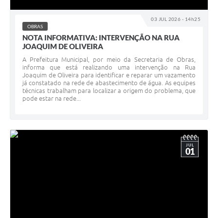
Conheça Delfim Moreira
03 JUL 2026 - 14h25
OBRAS
JORNADA DO PATRIMÔNIO
NOTA INFORMATIVA: INTERVENÇÃO NA RUA
JOAQUIM DE OLIVEIRA
Requerimento
A Prefeitura Municipal, por meio da Secretaria de Obras,
Arquivos para Download
informa que está realizando uma intervenção na Rua
Joaquim de Oliveira para identificar e reparar um vazamento
já constatado na rede de abastecimento de água. As equipes
Links
técnicas trabalham para localizar a origem do problema, que
pode estar na rede...
Contratos
JUL
01