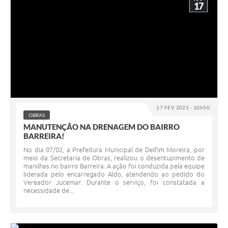
17
17 FEV 2025 - 10h50
OBRAS
MANUTENÇÃO NA DRENAGEM DO BAIRRO
BARREIRA!
No dia 07/02, a Prefeitura Municipal de Delfim Moreira, por
meio da Secretaria de Obras, realizou o desentupimento de
manilhas no bairro Barreira. A ação foi conduzida pela equipe
liderada pelo encarregado Aldo, atendendo ao pedido do
Vereador Jucemar. Durante o serviço, foi constatada a
necessidade de...