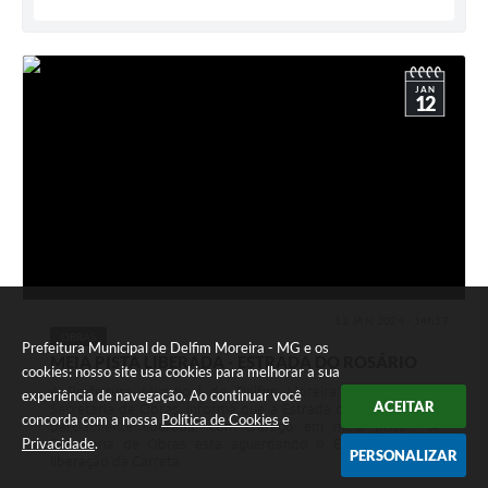
JAN
12
12 JAN 2024 - 14h17
OBRAS
Prefeitura Municipal de Delfim Moreira - MG e os
MEIA PISTA LIBERADA - ESTRADA DO ROSÁRIO
cookies: nosso site usa cookies para melhorar a sua
A Prefeitura Municipal de Delfim Moreira, por meio da
experiência de navegação. Ao continuar você
ACEITAR
Secretaria de Obras, informa que a Estrada do Rosário está
concorda com a nossa
Política de Cookies
e
parcialmente liberada, com tráfego em meia pista. A
Privacidade
.
Secretaria de Obras está aguardando o Exército para a
PERSONALIZAR
liberação da Carreta.