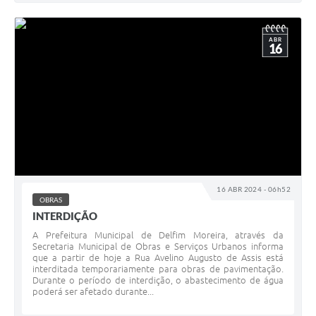
ABR
16
16 ABR 2024 - 06h52
OBRAS
INTERDIÇÃO
A Prefeitura Municipal de Delfim Moreira, através da
Secretaria Municipal de Obras e Serviços Urbanos informa
que a partir de hoje a Rua Avelino Augusto de Assis está
interditada temporariamente para obras de pavimentação.
Durante o período de interdição, o abastecimento de água
poderá ser afetado durante...