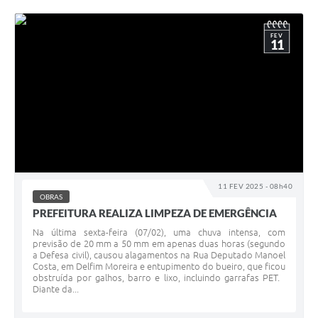
FEV
11
11 FEV 2025 - 08h40
OBRAS
PREFEITURA REALIZA LIMPEZA DE EMERGÊNCIA
Na última sexta-feira (07/02), uma chuva intensa, com
previsão de 20 mm a 50 mm em apenas duas horas (segundo
a Defesa civil), causou alagamentos na Rua Deputado Manoel
Costa, em Delfim Moreira e entupimento do bueiro, que ficou
obstruída por galhos, barro e lixo, incluindo garrafas PET.
Diante da...