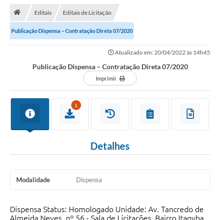
Editais
Editais de Licitação
Transparência
Publicação Dispensa – Contratação Direta 07/2020
Turismo
Atualizado em: 20/04/2022 às 14h45
Editais
Publicação Dispensa – Contratação Direta 07/2020
CAPINA ECOLÓGICA
Imprimir
Listas de Espera - Unidade Básica de Saúde
1
Defesa Civil
AQUI TEM SEBRAE
Detalhes
DOCUMENTOS
ALDIR BLANC 2025
Modalidade
Dispensa
Cultura
Dispensa Status: Homologado Unidade: Av. Tancredo de
Meio Ambiente
Almeida Neves, nº 56 - Sala de Licitações, Bairro Itagyba