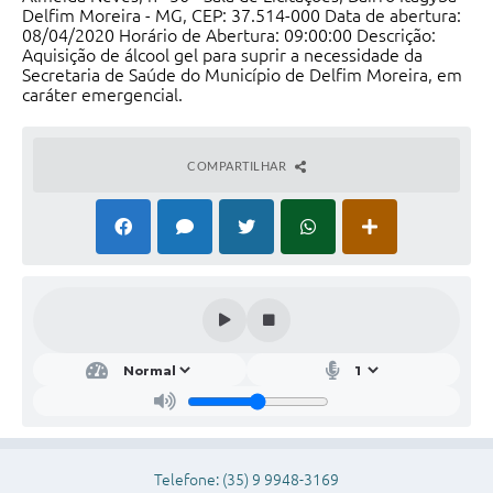
Delfim Moreira - MG, CEP: 37.514-000 Data de abertura:
Conheça Delfim Moreira
08/04/2020 Horário de Abertura: 09:00:00 Descrição:
Aquisição de álcool gel para suprir a necessidade da
JORNADA DO PATRIMÔNIO
Secretaria de Saúde do Município de Delfim Moreira, em
caráter emergencial.
Requerimento
Arquivos para Download
COMPARTILHAR
Links
Contratos
Telefone: (35) 9 9948-3169