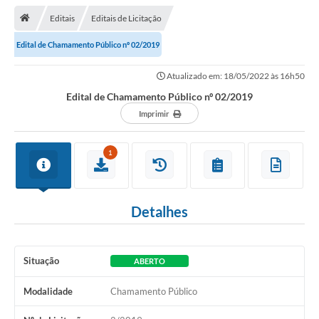
Editais
Editais de Licitação
Transparência
Edital de Chamamento Público nº 02/2019
Turismo
Atualizado em: 18/05/2022 às 16h50
Editais
Edital de Chamamento Público nº 02/2019
CAPINA ECOLÓGICA
Imprimir
Listas de Espera - Unidade Básica de Saúde
1
Defesa Civil
AQUI TEM SEBRAE
Detalhes
DOCUMENTOS
ALDIR BLANC 2025
Situação
ABERTO
Cultura
Modalidade
Chamamento Público
Meio Ambiente