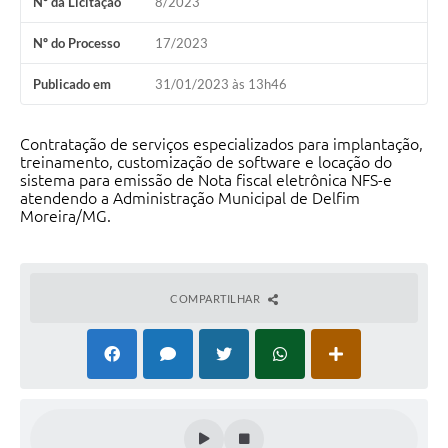
Nº da Licitação
8/2023
Conheça Delfim Moreira
Nº do Processo
17/2023
JORNADA DO PATRIMÔNIO
Publicado em
31/01/2023 às 13h46
Requerimento
Arquivos para Download
Contratação de serviços especializados para implantação,
treinamento, customização de software e locação do
Links
sistema para emissão de Nota fiscal eletrônica NFS-e
atendendo a Administração Municipal de Delfim
Moreira/MG.
Contratos
COMPARTILHAR