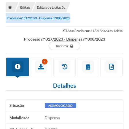
Editais
Editais de Licitação
Transparência
Processo nº 017/2023 - Dispensa nº 008/2023
Turismo
Atualizado em: 31/01/2023 às 13h50
Editais
Processo nº 017/2023 - Dispensa nº 008/2023
CAPINA ECOLÓGICA
Imprimir
Listas de Espera - Unidade Básica de Saúde
4
Defesa Civil
AQUI TEM SEBRAE
Detalhes
DOCUMENTOS
ALDIR BLANC 2025
Situação
HOMOLOGADO
Cultura
Modalidade
Dispensa
Meio Ambiente