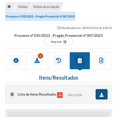
Editais
Editais de Licitação
Transparência
Processo nº 035/2023 - Pregão Presencial nº 007/2023
Turismo
Atualizado em: 28/03/2023 às 14h23
Editais
Processo nº 035/2023 - Pregão Presencial nº 007/2023
CAPINA ECOLÓGICA
Imprimir
Listas de Espera - Unidade Básica de Saúde
4
Defesa Civil
AQUI TEM SEBRAE
Itens/Resultados
DOCUMENTOS
ALDIR BLANC 2025
Lista de Itens/Resultados
280,95 KB
Cultura
Meio Ambiente