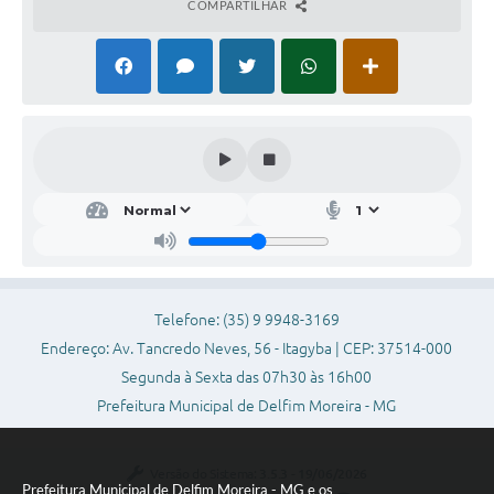
COMPARTILHAR
Conheça Delfim Moreira
JORNADA DO PATRIMÔNIO
Requerimento
Arquivos para Download
Links
Contratos
Telefone: (35) 9 9948-3169
Endereço: Av. Tancredo Neves, 56 - Itagyba | CEP: 37514-000
Segunda à Sexta das 07h30 às 16h00
Prefeitura Municipal de Delfim Moreira - MG
Versão do Sistema:
3.5.3 - 19/06/2026
Prefeitura Municipal de Delfim Moreira - MG e os