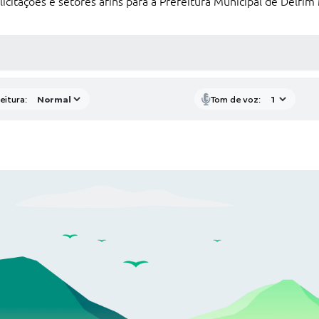
licitações e setores afins para a Prefeitura Municipal de Delfi
 MÍDIAS
eitura:
Tom de voz: