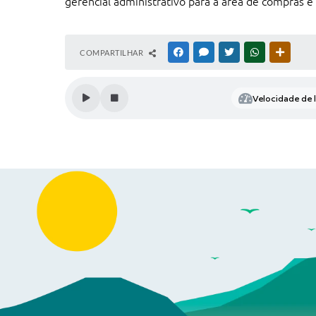
gerencial administrativo para a área de compras e 
COMPARTILHAR
FACEBOOK
MESSENGER
TWITTER
WHATSAPP
OUTRAS
Velocidade de l