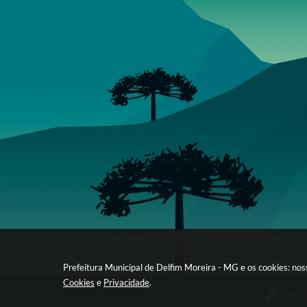
gabinete@delfimmoreira.mg.gov.br
(35) 9 9948-3169
Prefeitura Municipal de Delfim Moreira - MG e os cookies: no
Cookies
e
Privacidade
.
Versã