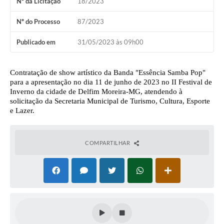
Nº da Licitação
18/2023
Conheça Delfim Moreira
Nº do Processo
87/2023
JORNADA DO PATRIMÔNIO
Publicado em
31/05/2023 às 09h00
Requerimento
Arquivos para Download
Contratação de show artístico da Banda "Essência Samba Pop"
para a apresentação no dia 11 de junho de 2023 no II Festival de
Links
Inverno da cidade de Delfim Moreira-MG, atendendo à
solicitação da Secretaria Municipal de Turismo, Cultura, Esporte
Contratos
e Lazer.
COMPARTILHAR