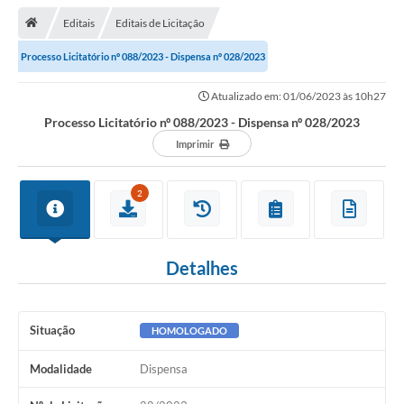
Editais
Editais de Licitação
Transparência
Processo Licitatório nº 088/2023 - Dispensa nº 028/2023
Turismo
Atualizado em: 01/06/2023 às 10h27
Editais
Processo Licitatório nº 088/2023 - Dispensa nº 028/2023
CAPINA ECOLÓGICA
Imprimir
Listas de Espera - Unidade Básica de Saúde
2
Defesa Civil
AQUI TEM SEBRAE
Detalhes
DOCUMENTOS
ALDIR BLANC 2025
Situação
HOMOLOGADO
Cultura
Modalidade
Dispensa
Meio Ambiente