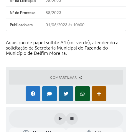
Nº da Licitação
28/2023
Conheça Delfim Moreira
Nº do Processo
88/2023
JORNADA DO PATRIMÔNIO
Publicado em
01/06/2023 às 10h00
Requerimento
Arquivos para Download
Aquisição de papel sulfite A4 (cor verde), atendendo a
solicitação da Secretaria Municipal de Fazenda do
Links
Município de Delfim Moreira.
Contratos
COMPARTILHAR