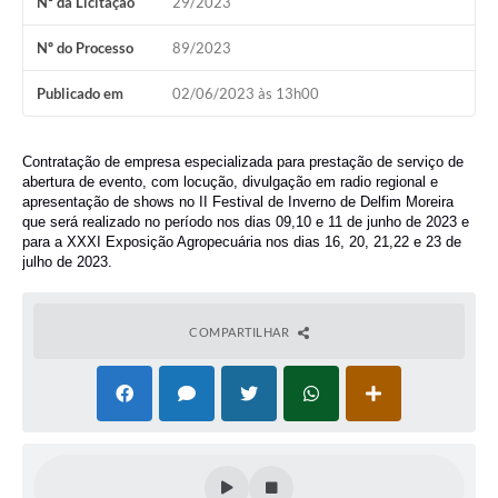
Nº da Licitação
29/2023
Conheça Delfim Moreira
Nº do Processo
89/2023
JORNADA DO PATRIMÔNIO
Publicado em
02/06/2023 às 13h00
Requerimento
Arquivos para Download
Contratação de empresa especializada para prestação de serviço de
abertura de evento, com locução, divulgação em radio regional e
Links
apresentação de shows no II Festival de Inverno de Delfim Moreira
que será realizado no período nos dias 09,10 e 11 de junho de 2023 e
Contratos
para a XXXI Exposição Agropecuária nos dias 16, 20, 21,22 e 23 de
julho de 2023.
COMPARTILHAR