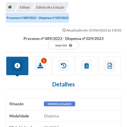
Editais
Editais de Licitação
Transparência
Processo nº 089/2023 - Dispensa nº 029/2023
Turismo
Atualizado em: 05/06/2023 às 15h50
Editais
Processo nº 089/2023 - Dispensa nº 029/2023
CAPINA ECOLÓGICA
Imprimir
Listas de Espera - Unidade Básica de Saúde
3
Defesa Civil
AQUI TEM SEBRAE
Detalhes
DOCUMENTOS
ALDIR BLANC 2025
Situação
HOMOLOGADO
Cultura
Modalidade
Dispensa
Meio Ambiente