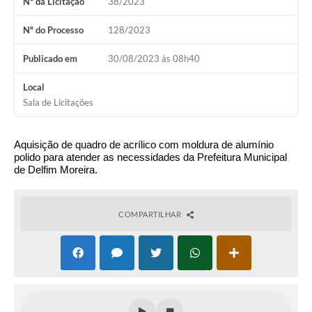
Nº da Licitação
38/2023
Conheça Delfim Moreira
Nº do Processo
128/2023
JORNADA DO PATRIMÔNIO
Publicado em
30/08/2023 às 08h40
Requerimento
Local
Arquivos para Download
Sala de Licitações
Links
Aquisição
de quadro de acrílico com moldura
de alumínio
Contratos
polido
para atender as necessidades da Prefeitura Municipal
de Delfim Moreira.
COMPARTILHAR