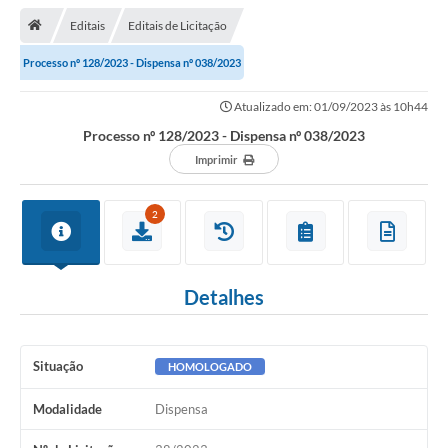
Editais
Editais de Licitação
Transparência
Processo nº 128/2023 - Dispensa nº 038/2023
Turismo
Atualizado em: 01/09/2023 às 10h44
Editais
Processo nº 128/2023 - Dispensa nº 038/2023
CAPINA ECOLÓGICA
Imprimir
Listas de Espera - Unidade Básica de Saúde
2
Defesa Civil
AQUI TEM SEBRAE
Detalhes
DOCUMENTOS
ALDIR BLANC 2025
Situação
HOMOLOGADO
Cultura
Modalidade
Dispensa
Meio Ambiente