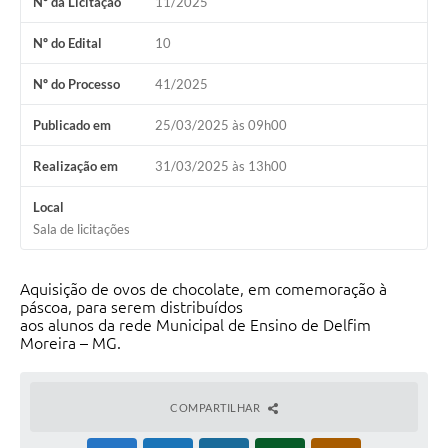
Nº da Licitação
11/2025
Conheça Delfim Moreira
Nº do Edital
10
JORNADA DO PATRIMÔNIO
Nº do Processo
41/2025
Requerimento
Publicado em
25/03/2025 às 09h00
Arquivos para Download
Realização em
31/03/2025 às 13h00
Links
Local
Contratos
Sala de licitações
Aquisição de ovos de chocolate, em comemoração à
páscoa, para serem distribuídos
aos alunos da rede Municipal de Ensino de Delfim
Moreira – MG.
COMPARTILHAR