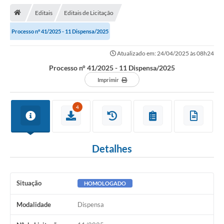
Editais
Editais de Licitação
Transparência
Processo n° 41/2025 - 11 Dispensa/2025
Turismo
Atualizado em: 24/04/2025 às 08h24
Editais
Processo n° 41/2025 - 11 Dispensa/2025
CAPINA ECOLÓGICA
Imprimir
Listas de Espera - Unidade Básica de Saúde
4
Defesa Civil
AQUI TEM SEBRAE
Detalhes
DOCUMENTOS
ALDIR BLANC 2025
Situação
HOMOLOGADO
Cultura
Modalidade
Dispensa
Meio Ambiente