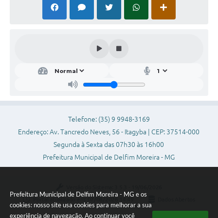
Telefone: (35) 9 9948-3169
Endereço: Av. Tancredo Neves, 56 - Itagyba | CEP: 37514-000
Segunda à Sexta das 07h30 às 16h00
Prefeitura Municipal de Delfim Moreira - MG
Versão do Sistema:
3.5.3 - 19/06/2026
Prefeitura Municipal de Delfim Moreira - MG e os
Portal atualizado em:
07/08/2026 14:49
Dados Abertos
cookies: nosso site usa cookies para melhorar a sua
experiência de navegação. Ao continuar você